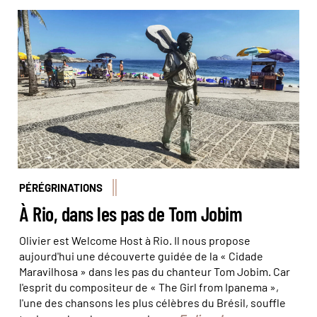
Le long des plages, on peut trouver de nombreuses
statues, dont celle de Tom Jobim à Ipanema. © Frederic
Reglain/Alamy/hemis
PÉRÉGRINATIONS
À Rio, dans les pas de Tom Jobim
Olivier est Welcome Host à Rio. Il nous propose
aujourd'hui une découverte guidée de la « Cidade
Maravilhosa » dans les pas du chanteur Tom Jobim. Car
l'esprit du compositeur de « The Girl from Ipanema »,
l'une des chansons les plus célèbres du Brésil, souffle