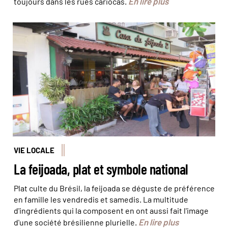
En lire plus
toujours dans les rues cariocas.
Rio a sa propre Maison de la feijoada ! © Olivier Bodart
(@BeatIt!)
VIE LOCALE
La feijoada, plat et symbole national
Plat culte du Brésil, la feijoada se déguste de préférence
en famille les vendredis et samedis. La multitude
d'ingrédients qui la composent en ont aussi fait l'image
En lire plus
d'une société brésilienne plurielle.