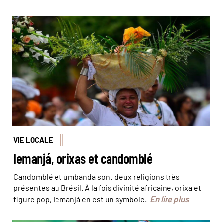
Les offrandes de fleurs transportées par les pratiquants
du Candomblé et Umbanda © Agência Brasil
VIE LOCALE
Iemanjá, orixas et candomblé
Candomblé et umbanda sont deux religions très
présentes au Brésil. À la fois divinité africaine, orixa et
En lire plus
figure pop, Iemanjá en est un symbole.