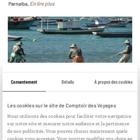
En lire plus
Parnaíba.
Búzios a perpétué une tradition de la pêche ©
kadufernandiz
Consentement
Détails
À propos des cookies
PÉRÉGRINATIONS
Búzios hors saison
Les cookies sur le site de Comptoir des Voyages
Nous utilisons des cookies pour faciliter votre navigation
La station est l'une des stations balnéaires les plus
sur notre site et mesurer notre audience et la pertinence
prisées du Brésil et elle accueille chaque année des
de nos publicités. Vous pouvez choisir maintenant quels
voyageurs venus des quatre coins du monde. Pourtant,
cookies vous acceptez. Vous pourrez modifier vos choix en
c'est quand la foule a déserté ses plages, que Búzios