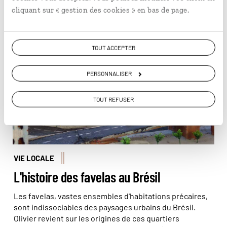
En lire plus
retrouve tout son charme…
cliquant sur « gestion des cookies » en bas de page.
Représentation artistique du quotidien des favelas ©
TOUT ACCEPTER
Olivier Bodart (@beatit!)
PERSONNALISER
TOUT REFUSER
VIE LOCALE
L'histoire des favelas au Brésil
Les favelas, vastes ensembles d'habitations précaires,
sont indissociables des paysages urbains du Brésil.
Olivier revient sur les origines de ces quartiers