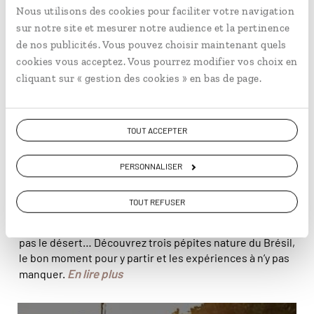
© Azouze FGP/Hemis
Nous utilisons des cookies pour faciliter votre navigation
sur notre site et mesurer notre audience et la pertinence
de nos publicités. Vous pouvez choisir maintenant quels
cookies vous acceptez. Vous pourrez modifier vos choix en
cliquant sur « gestion des cookies » en bas de page.
TOUT ACCEPTER
PERSONNALISER
CONSEILS
Les plus beaux « déserts » du Brésil
TOUT REFUSER
Ça a la couleur du désert, le goût du désert mais ce n’est
pas le désert… Découvrez trois pépites nature du Brésil,
le bon moment pour y partir et les expériences à n’y pas
En lire plus
manquer.