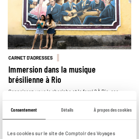
CARNET D'ADRESSES
Immersion dans la musique
brésilienne à Rio
Connaissez-vous le chorinho et le forró ? À Rio, ces
rythmes emblématiques, avec la samba, résonnent dans
les rues. Olivier vous dévoile ses trois lieux préférés
Consentement
Détails
À propos des cookies
pour découvrir ces musiques et vibrer au son de cette
culture brésilienne intense et profondément
En lire plus
vivante.
Les cookies sur le site de Comptoir des Voyages