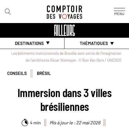
MENU
DESTINATIONS
THÉMATIQUES
Les bâtiments institutionnels de Brasília sont sortis de l'imagination
de l'architecte Oscar Niemeyer. © Ron Van Oers / UNESCO
CONSEILS
BRÉSIL
Immersion dans 3 villes
brésiliennes
4 min
Mis à jour le : 22 mai 2026