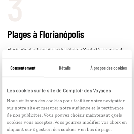
3
Plages à Florianópolis
Florianópolis, la capitale de l’état de Santa Catarina, est
une île qui offre une beauté naturelle qui séduit les
locaux et les visiteurs toute l’année. Cette destination
Consentement
Détails
À propos des cookies
comporte plus de 100 plages ; certaines encore peu
explorées. Florianópolis est également une référence
dans la production de fruits de mer de qualité comme les
huîtres, les coquilles Saint-Jacques, les moules, etc.
Les cookies sur le site de Comptoir des Voyages
Nous utilisons des cookies pour faciliter votre navigation
À ne pas manquer à
sur notre site et mesurer notre audience et la pertinence
Florianópolis
de nos publicités. Vous pouvez choisir maintenant quels
cookies vous acceptez. Vous pourrez modifier vos choix en
Musée Historique de Santa Catarina
cliquant sur « gestion des cookies » en bas de page.