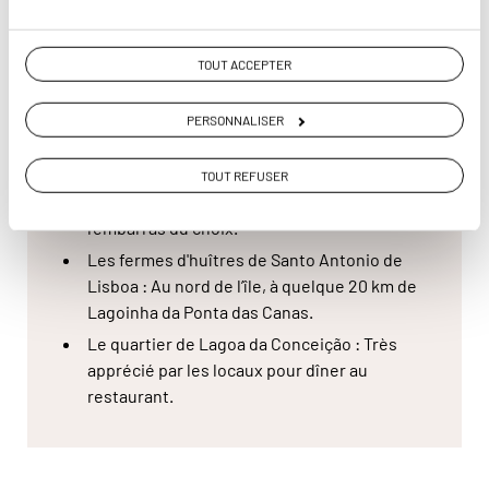
Mercado Publico : Rendez-vous à ce marché
à l'heure du déjeuner pour vérifier la
réputation des fruits de mer de la région…
TOUT ACCEPTER
Excellente !
PERSONNALISER
Les plages : Joaquina , Mole, Galheta pour
les plus connues et Lagoinha do Leste,
Naufragados do Sul, Lagoinha da Ponta das
TOUT REFUSER
Canas plus confidentielles. Vous avez
l'embarras du choix.
Les fermes d'huîtres de Santo Antonio de
Lisboa : Au nord de l’île, à quelque 20 km de
Lagoinha da Ponta das Canas.
Le quartier de Lagoa da Conceição : Très
apprécié par les locaux pour dîner au
restaurant.