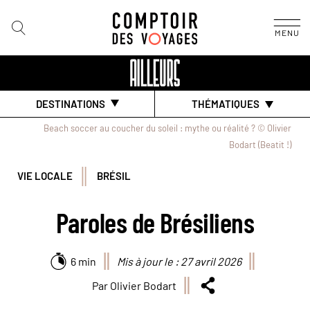
MENU
DESTINATIONS
THÉMATIQUES
Beach soccer au coucher du soleil : mythe ou réalité ? © Olivier
Bodart (Beatit !)
VIE LOCALE
BRÉSIL
Paroles de Brésiliens
6 min
Mis à jour le : 27 avril 2026
Par Olivier Bodart