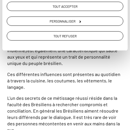
TOUT ACCEPTER
Les drapeaux du Brésil flottent à travers tout le pays. © Olivier
Bodart (Beatit !)
PERSONNALISER
Métissage des cultures
TOUT REFUSER
Le métissage des cultures (Africaine, Européenne et
Indienne) est également une caractéristique qui saute
aux yeux et qui représente un trait de personnalité
unique du peuple brésilien.
Ces différentes influences sont présentes au quotidien
à travers la cuisine, les coutumes, les vêtements, le
langage.
L'un des secrets de ce métissage réussi réside dans la
faculté des Brésiliens à rechercher compromis et
conciliation. En général les Brésiliens aiment résoudre
leurs différends par le dialogue. Il est très rare de voir
des personnes mécontentes en venir aux mains dans la
rue.