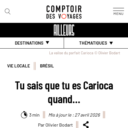
MENU
DESTINATIONS
THÉMATIQUES
La valise du parfait Carioca © Olivier Bodart
VIE LOCALE
BRÉSIL
Tu sais que tu es Carioca
quand…
3 min
Mis à jour le : 27 avril 2026
Par Olivier Bodart