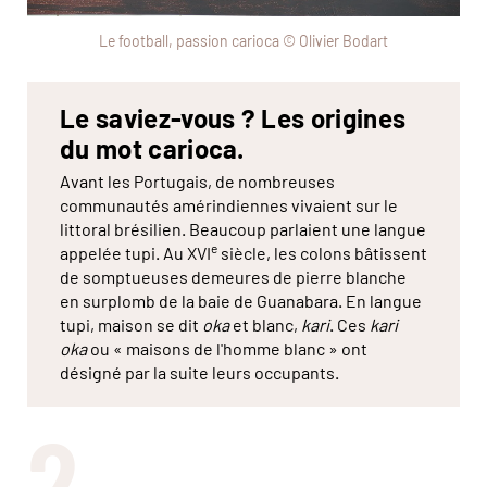
Le football, passion carioca © Olivier Bodart
Le saviez-vous ? Les origines
du mot carioca.
Avant les Portugais, de nombreuses
communautés amérindiennes vivaient sur le
littoral brésilien. Beaucoup parlaient une langue
e
appelée tupi. Au XVI
siècle, les colons bâtissent
de somptueuses demeures de pierre blanche
en surplomb de la baie de Guanabara. En langue
tupi, maison se dit
oka
et blanc,
kari
. Ces
kari
oka
ou « maisons de l'homme blanc » ont
désigné par la suite leurs occupants.
2