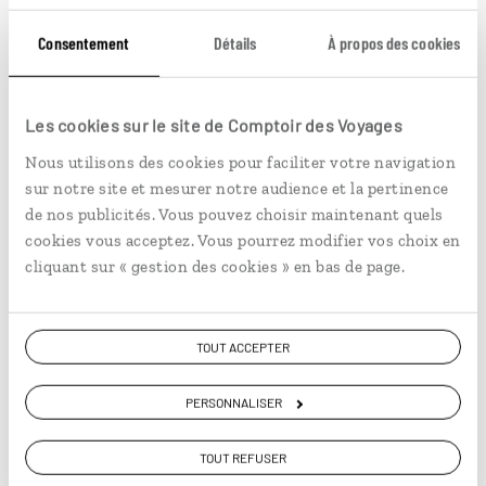
C’est pour cela qu’ils portent régulièrement des tongs et
pas seulement pour aller à la plage. Ils ne sont pas
Consentement
Détails
À propos des cookies
spécialement préoccupés par leur style vestimentaire
mais ne vous méprenez pas, les habitants de Rio sont
particulièrement coquets. En effet, ils investissent en
Les cookies sur le site de Comptoir des Voyages
temps et en argent pour maintenir le niveau de beauté.
Nous utilisons des cookies pour faciliter votre navigation
sur notre site et mesurer notre audience et la pertinence
À bouquiner et à écouter
de nos publicités. Vous pouvez choisir maintenant quels
cookies vous acceptez. Vous pourrez modifier vos choix en
Comment être un Carioca ?
de Priscilla Ann
cliquant sur « gestion des cookies » en bas de page.
Goslin. Paru dans les années 1990,
cet ouvrage en est déjà à sa troisième
édition. Idéal pour démystifier l’esprit local
TOUT ACCEPTER
et appréhender Rio et ses habitants.
Cariocas
de Adriana Calcanhotto. Les
PERSONNALISER
paroles sont limpides : « Les Cariocas sont
beaux, les Cariocas sont décontractés, les
TOUT REFUSER
Cariocas sont taquins, les Cariocas sont