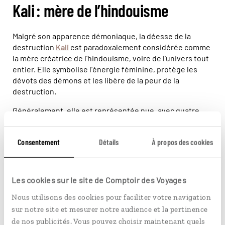
Kali : mère de l’hindouisme
Malgré son apparence démoniaque, la déesse de la
destruction
Kali
est paradoxalement considérée comme
la mère créatrice de l’hindouisme, voire de l’univers tout
entier. Elle symbolise l’énergie féminine, protège les
dévots des démons et les libère de la peur de la
destruction.
Généralement, elle est représentée nue, avec quatre,
six ou huit bras, les yeux révulsés, la bouche ouverte
avec des canines protubérantes et la langue tirée,
Consentement
Détails
À propos des cookies
portant un collier de têtes tranchées, et dansant sur le
corps d’un démon ayant pris l’apparence de Shiva. Il
existe de nombreuses variantes dans lesquelles elle a la
peau noire, porte une jupe faite de bras tranchés, un
Les cookies sur le site de Comptoir des Voyages
collier de 51 crânes humains, et tient dans ses mains une
Nous utilisons des cookies pour faciliter votre navigation
ou plusieurs têtes coupées ensanglantées, une épée, un
sur notre site et mesurer notre audience et la pertinence
trident, ou encore un serpent.
de nos publicités. Vous pouvez choisir maintenant quels