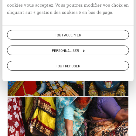
Les représentations de la déesse Kali font partie des
cookies vous acceptez. Vous pourrez modifier vos choix en
plus impressionnantes que l’on peut voir au cours d’un
cliquant sur « gestion des cookies » en bas de page.
circuit culturel en Inde
, mais elles ne sont pas destinées
à inspirer la peur, plutôt à montrer la puissance de
l’énergie divine qui détruit l’ignorance, l’ego et le mal.
TOUT ACCEPTER
PERSONNALISER
TOUT REFUSER