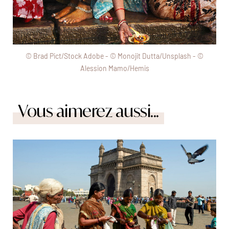
© Brad Pict/Stock Adobe - © Monojit Dutta/Unsplash - ©
Alession Mamo/Hemis
Vous aimerez aussi...
© Andrea Pistolesi/Hemis