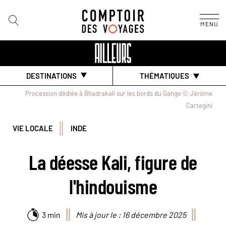
MENU
DESTINATIONS
THÉMATIQUES
Procession dédiée à Bhadrakali sur les bords du Gange © Jérôme
Cartegini
VIE LOCALE
INDE
La déesse Kali, figure de
l'hindouisme
3 min
Mis à jour le : 16 décembre 2025