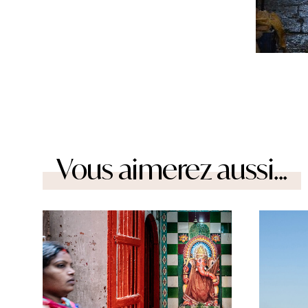
Vous aimerez aussi...
© BTWImages/iStock
© Andrea