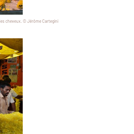
 les cheveux. © Jérôme Cartegini