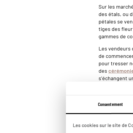
Sur les marché
des étals, ou 
pétales se vend
tiges des fleu
gammes de coul
Les vendeurs d
de commencer 
pour tresser n
des
cérémoni
s’échangent 
Les colliers d
l’hospitalité. 
Consentement
Ganesh
, le di
destinées à dé
festivités. Out
Les cookies sur le site de 
utilisées pour