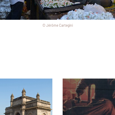
© Jérôme Cartegini
 Pistolesi/Hemis