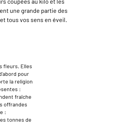
rs coupées au kilo et les
ment une grande partie des
t tous vos sens en éveil.
 fleurs. Elles
 d'abord pour
te la religion
ésentes :
endent fraîche
es offrandes
e :
 des tonnes de