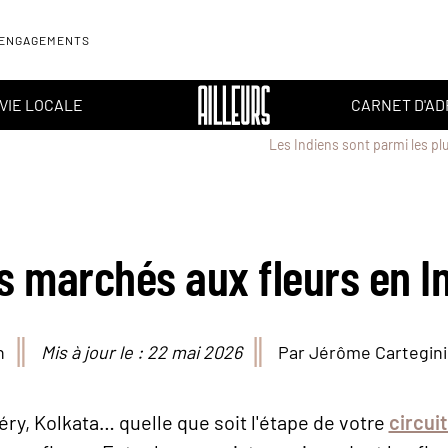
 ENGAGEMENTS
VIE LOCALE
CARNET D'A
Les Indiens sont parmi les 
s marchés aux fleurs en I
n
Mis à jour le : 22 mai 2026
Par Jérôme Cartegini
ry, Kolkata… quelle que soit l'étape de votre
circuit