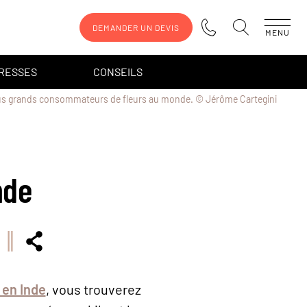
DEMANDER UN DEVIS
MENU
DRESSES
CONSEILS
plus grands consommateurs de fleurs au monde. © Jérôme Cartegini
nde
 en Inde
, vous trouverez