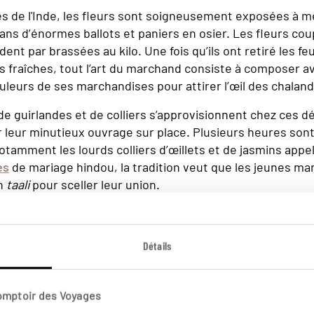
s de l'Inde, les fleurs sont soigneusement exposées à mê
dans d’énormes ballots et paniers en osier. Les fleurs cou
ent par brassées au kilo. Une fois qu’ils ont retiré les feui
rs fraîches, tout l’art du marchand consiste à composer a
eurs de ses marchandises pour attirer l’œil des chaland
e guirlandes et de colliers s’approvisionnent chez ces dé
leur minutieux ouvrage sur place. Plusieurs heures son
otamment les lourds colliers d’œillets et de jasmins app
es
de mariage hindou, la tradition veut que les jeunes ma
un
taali
pour sceller leur union.
e roses d’Inde jaune citron ou jaune safran servent à mar
Ceux d’hibiscus rouge ou de jasmins blancs font plutôt offi
Détails
eu à tête d’éléphant. Les imposantes guirlandes sont quant
corer les temples, les maisons, ou encore les chars utili
re les rituels religieux et autres coutumes, les fleurs so
Comptoir des Voyages
 décorer les maisons, dans la
médecine ayurvédique
, ou 