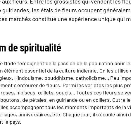
ux fleurs. Entre les grossistes qui vendent les fleu
e guirlandes, les étals de fleurs occupent générale
 ces marchés constitue une expérience unique qui me
m de spiritualité
 l'Inde témoignent de la passion de la population pour les
n élément essentiel de la culture indienne. On les utilise
ligieux. Hindouisme, bouddhisme, catholicisme… Peu impor
iment s’entourer de fleurs. Parmi les variétés les plus pr
, roses, hibiscus, œillets, soucis… Toutes ces fleurs se v
boutons, de pétales, en guirlande ou en colliers. Outre l
 elles accompagnent tous les moments importants de la vi
riages, anniversaires, etc. Chaque jour, il s’écoule ainsi
t le pays.