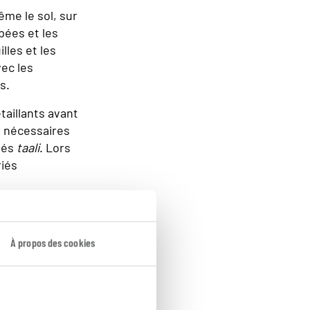
me le sol, sur
pées et les
lles et les
vec les
s.
taillants avant
t nécessaires
elés
taali
. Lors
riés
quer
ce d'offrande à
À propos des cookies
 à elles
sés durant des
nt également
encore dans la