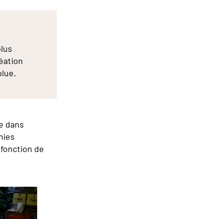
plus
réation
olue.
e dans
nies
 fonction de