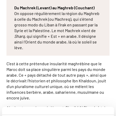
Du Machrek (Levant) au Maghreb (Couchant)
On oppose régulièrement la région du Maghreb
à celle du Machrek (ou Machreq), qui s’étend
grosso modo du Liban à l’Irak en passant par la
Syrie et la Palestine. Le mot Machrek vient de
Sharq
, qui signifie « Est » en arabe. Il désigne
ainsi l’Orient du monde arabe, là où le soleil se
lève.
C'est à cette prétendue insularité maghrébine que le
Maroc doit sa place singulière parmi les pays du monde
arabe. Ce « pays détaché de tout autre pays », ainsi que
le décrivait l'historien et philosophe Ibn Khaldoun, jouit
d'un pluralisme culturel unique, où se mêlent les
influences berbère, arabe, saharienne, musulmane ou
encore juive.
Ainsi, est-ce un hasard si le mot
Gharib
(
Al Gharaba
), très
proche de l’étymologie de Maghreb, désigne ce qui est