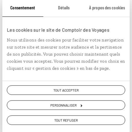
étranger, venu d’ailleurs ? Je ne saurais dire… Une chose
Consentement
Détails
À propos des cookies
est sûre, de Tanger à Tarfaya, un
voyage au Maroc
doit
aussi sa beauté à ce caractère unique qui le définit.
Les cookies sur le site de Comptoir des Voyages
Vous aimerez aussi...
Nous utilisons des cookies pour faciliter votre navigation
sur notre site et mesurer notre audience et la pertinence
de nos publicités. Vous pouvez choisir maintenant quels
Les 90 chambres du grenier collectif d'Ighir Ifrane sont
cookies vous acceptez. Vous pourrez modifier vos choix en
réparties sur trois étages le long d'une allée de
cliquant sur « gestion des cookies » en bas de page.
50 mètres. © Cegalerba-Szwemberg/hemis
TOUT ACCEPTER
PERSONNALISER
TOUT REFUSER
PÉRÉGRINATIONS