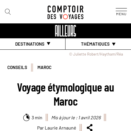
MENU
DESTINATIONS
THÉMATIQUES
© Juliette Robert/Haytham/Réa
CONSEILS
MAROC
Voyage étymologique au
Maroc
3 min
Mis à jour le : 1 avril 2026
Par Laurie Arnauné