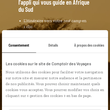
l'appli qui vous guide en Afrique
du Sud
L’itinéraire vers votre
rest camp
en
1 clic
Notre sélection de vignobles et
bonnes tables
Consentement
Détails
À propos des cookies
Tous les parcs et réserves
géolocalisés
L'album souvenirs à composer
Les cookies sur le site de Comptoir des Voyages
vous-même
Nous utilisons des cookies pour faciliter votre navigation
sur notre site et mesurer notre audience et la pertinence
de nos publicités. Vous pouvez choisir maintenant quels
DÉCOUVRIR LUCIOLE
cookies vous acceptez. Vous pourrez modifier vos choix en
cliquant sur « gestion des cookies » en bas de page.