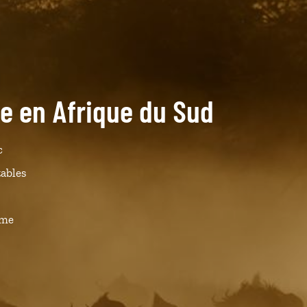
de en Afrique du Sud
c
tables
ême