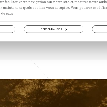
à partir de 2400€
à pa
ur faciliter votre navigation sur notre site et mesurer notre audi
ir maintenant quels cookies vous acceptez. Vous pourrez modifier
 de page.
PERSONNALISER
VOIR NOS 19 IDÉES DE VOYAGE EN AFRIQUE DU SUD