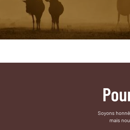
Pou
Soyons honnêt
mais nou