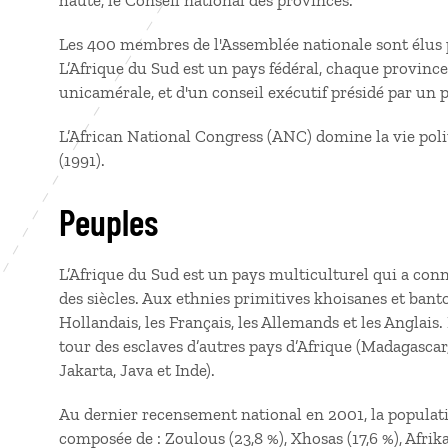
haute, le Conseil national des provinces.
Les 400 membres de l'Assemblée nationale sont élus p
L’Afrique du Sud est un pays fédéral, chaque province 
unicamérale, et d'un conseil exécutif présidé par un 
L’African National Congress (ANC) domine la vie politi
(1991).
Peuples
L’Afrique du Sud est un pays multiculturel qui a co
des siècles. Aux ethnies primitives khoisanes et banto
Hollandais, les Français, les Allemands et les Anglais.
tour des esclaves d’autres pays d’Afrique (Madagascar,
Jakarta, Java et Inde).
Au dernier recensement national en 2001, la populat
composée de : Zoulous (23,8 %), Xhosas (17,6 %), Afrika