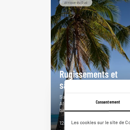
Afrique du Sud
Rugissements et
sable blanc
Safaris autour du parc Kruger en
Consentement
Afrique du Sud, puis séjour
balnéaire au Mozambique.
Les cookies sur le site de 
12 jours / 9 nuits