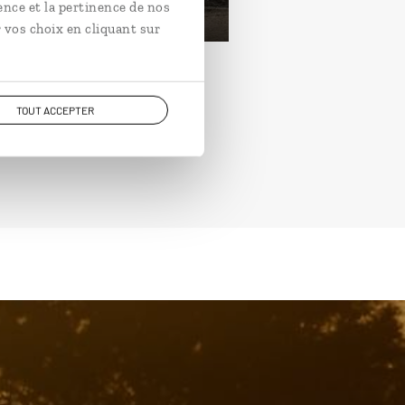
rtir de 2350€
ence et la pertinence de nos
 vos choix en cliquant sur
TOUT ACCEPTER