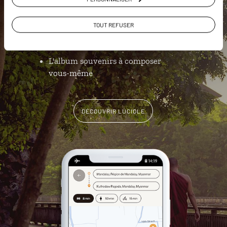
Notre sélection de maisons de thé
TOUT REFUSER
Les plus belles pagodes
géolocalisées
L'album souvenirs à composer
vous-même
DÉCOUVRIR LUCIOLE