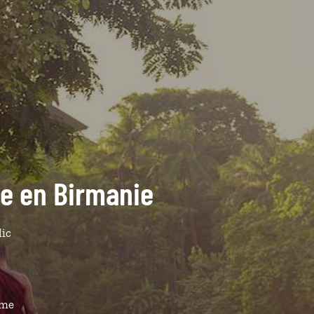
de en Birmanie
lic
ême