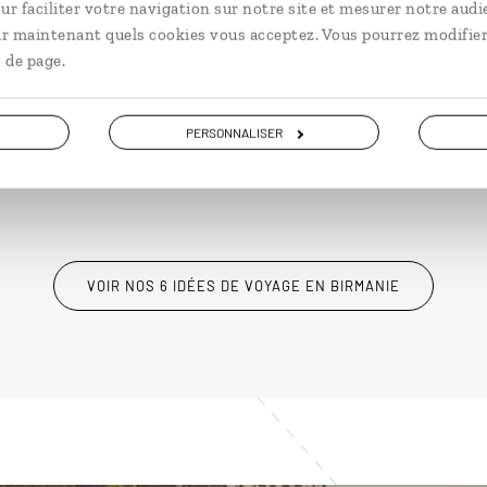
ur faciliter votre navigation sur notre site et mesurer notre audi
Circuit en Birmanie entre sites
Circ
ir maintenant quels cookies vous acceptez. Vous pourrez modifier
culturels et plages.
inc
 de page.
15 jours / 12 nuits
15 j
à partir de 3300€
à pa
PERSONNALISER
VOIR NOS 6 IDÉES DE VOYAGE EN BIRMANIE