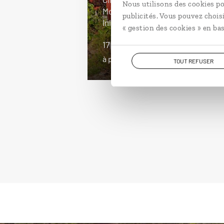
Nous utilisons des cookies po
Moulmein, Hpa An, Bagan et lac
publicités. Vous pouvez chois
Inle.
« gestion des cookies » en bas
17 jours / 14 nuits
à partir de 2850€
TOUT REFUSER