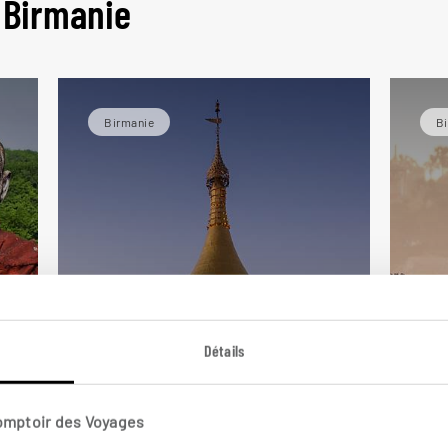
 Birmanie
Birmanie
B
Détails
La Birmanie en bleu
Me
et or
Bi
Comptoir des Voyages