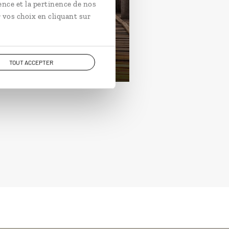
ence et la pertinence de nos
uit à la découverte des sites
 vos choix en cliquant sur
ontournables birmans.
ours / 12 nuits
rtir de 3400€
TOUT ACCEPTER