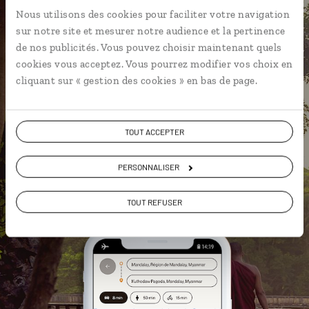
L’itinéraire vers votre
guesthouse
Nous utilisons des cookies pour faciliter votre navigation
en 1 clic
sur notre site et mesurer notre audience et la pertinence
Notre sélection de maisons de thé
de nos publicités. Vous pouvez choisir maintenant quels
cookies vous acceptez. Vous pourrez modifier vos choix en
Les plus belles pagodes
cliquant sur « gestion des cookies » en bas de page.
géolocalisées
L'album souvenirs à composer
vous-même
TOUT ACCEPTER
PERSONNALISER
DÉCOUVRIR LUCIOLE
TOUT REFUSER