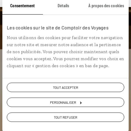
Consentement
Détails
À propos des cookies
Luciole,
Les cookies sur le site de Comptoir des Voyages
l'appli qui vous guide au
Nous utilisons des cookies pour faciliter votre navigation
Botswana
sur notre site et mesurer notre audience et la pertinence
de nos publicités. Vous pouvez choisir maintenant quels
cookies vous acceptez. Vous pourrez modifier vos choix en
L’itinéraire vers votre
skybed
en 1
cliquant sur « gestion des cookies » en bas de page.
clic
Notre sélection de bonnes tables à
Gaborone et Maun
TOUT ACCEPTER
Les plus beaux parcs nationaux
géolocalisés
PERSONNALISER
L'album souvenirs à composer
vous-même
TOUT REFUSER