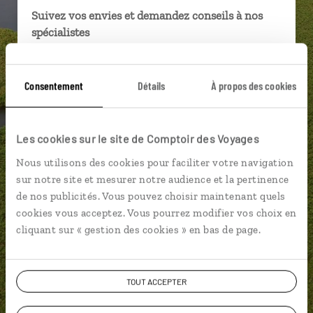
Suivez vos envies et demandez conseils à nos
spécialistes
Ils sauront organiser votre itinéraire au plus
près de vos envies et de la réalité du pays.
Consentement
Détails
À propos des cookies
Échangez en face à face ou depuis nos studios
connectés en agence, mais aussi par email ou
téléphone.
Les cookies sur le site de Comptoir des Voyages
Vous gardez le même interlocuteur avant,
Nous utilisons des cookies pour faciliter votre navigation
pendant et après votre voyage.
sur notre site et mesurer notre audience et la pertinence
de nos publicités. Vous pouvez choisir maintenant quels
cookies vous acceptez. Vous pourrez modifier vos choix en
cliquant sur « gestion des cookies » en bas de page.
DEMANDER UN DEVIS
TOUT ACCEPTER
ou
Construisez votre voyage avec un spécialiste