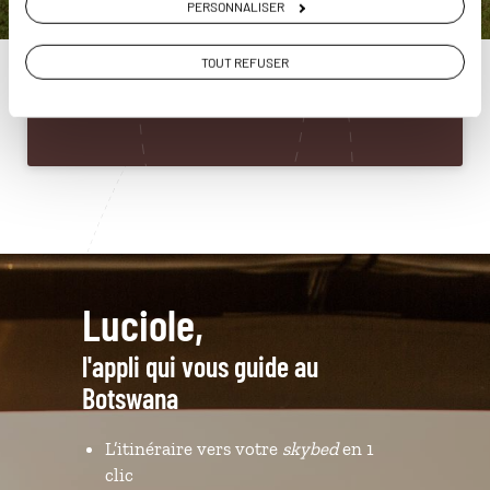
PERSONNALISER
Botswana
01 86 95 65 08
TOUT REFUSER
Du lundi au samedi de 09h30 à 18h30
Luciole,
l'appli qui vous guide au
Botswana
L’itinéraire vers votre
skybed
en 1
clic