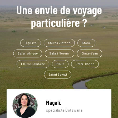
Une envie de voyage
particulière ?
Big Five
Chutes Victoria
Khwai
Safari Afrique
Safari Moremi
Chute d'eau
Fleuve Zambèze
Maun
Safari Chobe
Safari Savuti
Magali,
spécialiste Botswana