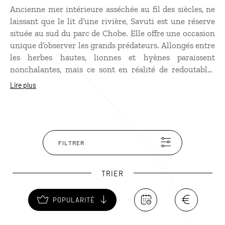
Ancienne mer intérieure asséchée au fil des siècles, ne
laissant que le lit d’une rivière, Savuti est une réserve
située au sud du parc de Chobe. Elle offre une occasion
unique d’observer les grands prédateurs. Allongés entre
les herbes hautes, lionnes et hyènes paraissent
nonchalantes, mais ce sont en réalité de redoutables
guerrières, qui se disputent sans relâche la suprématie
Lire plus
du territoire. Savuti est également réputée pour
l’observation des très rares lycaons, ainsi que des
guépards et des léopards.
FILTRER
TRIER
POPULARITÉ