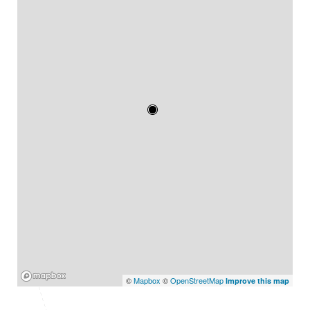
Mapbox
©
Mapbox
©
OpenStreetMap
Improve this map