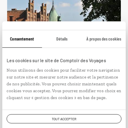
Consentement
Détails
À propos des cookies
Les cookies sur le site de Comptoir des Voyages
Nous utilisons des cookies pour faciliter votre navigation
De contes en rencontres
sur notre site et mesurer notre audience et la pertinence
de nos publicités. Vous pouvez choisir maintenant quels
cookies vous acceptez. Vous pourrez modifier vos choix en
Circuit autotour dans les îles danoises du Sud et
Copenhague.
cliquant sur « gestion des cookies » en bas de page.
8 jours / 7 nuits
à partir de 1360€
TOUT ACCEPTER