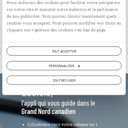
Voyages. Conçu pour ceux qui préparent leur voyage
Nous utilisons des cookies pour faciliter votre navigation
et ceux que passionnent les découvertes et
sur notre site et mesurer notre audience et la pertinence
rencontres du bout du monde, il fait naître une
de nos publicités. Vous pouvez choisir maintenant quels
irrésistible envie d’aller voir ailleurs.
cookies vous acceptez. Vous pourrez modifier vos choix en
cliquant sur « gestion des cookies » en bas de page.
PLONGER DANS NOTRE MAGAZINE
TOUT ACCEPTER
PERSONNALISER
TOUT REFUSER
Luciole,
l'appli qui vous guide dans le
Grand Nord canadien
L’itinéraire vers votre cabane en 1