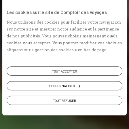
Grizzlis et Klondike
Les cookies sur le site de Comptoir des Voyages
Road trip en été à la découverte de la faune du Yukon
Nous utilisons des cookies pour faciliter votre navigation
et de l’Alaska.
sur notre site et mesurer notre audience et la pertinence
de nos publicités. Vous pouvez choisir maintenant quels
Faune & safari
cookies vous acceptez. Vous pourrez modifier vos choix en
cliquant sur « gestion des cookies » en bas de page.
Voir les 544 avis sur les voyages au Canada
TOUT ACCEPTER
PERSONNALISER
VOIR LA GALERIE PHOTOS
TOUT REFUSER