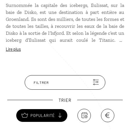
Surnommée la capitale des icebergs, Ilulissat, sur la
baie de Disko, est une destination à part entière au
Groenland. Ils sont des milliers, de toutes les formes et
de toutes les tailles, à recouvrir les eaux de la baie de
Disko à la sortie de l’Isfjord. Et selon la légende c’est un
iceberg d’Ilulissat qui aurait coulé le Titanic. Le
spectacle des icebergs qui se détachent dans un fracas
Lire plus
assourdissant est fascinant. Mais Ilulissat est aussi un
village de pêcheurs où l'usage du traîneau à chiens
reste partie intégrante de la vie quotidienne ! C’est un
point de départ idéal pour aller à la rencontre des Inuits
et découvrir le glacier Eqi, d’où sont parties de grandes
FILTRER
expéditions polaires françaises.
TRIER
POPULARITÉ