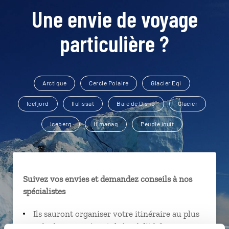
Une envie de voyage
particulière ?
Arctique
Cercle Polaire
Glacier Eqi
Icefjord
Ilulissat
Baie de Disko
Glacier
Iceberg
Ilimanaq
Peuple inuit
Suivez vos envies et demandez conseils à nos
spécialistes
Ils sauront organiser votre itinéraire au plus
près de vos envies et de la réalité du pays.