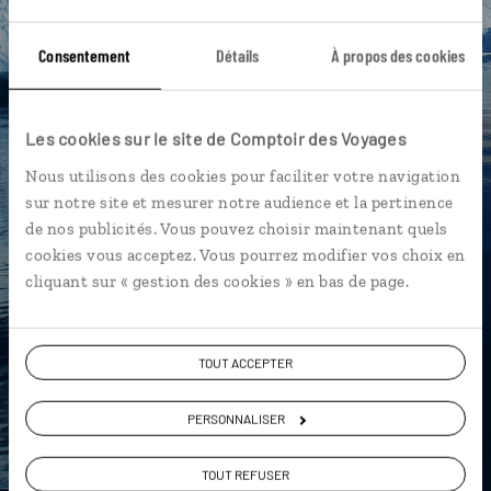
Échangez en face à face ou depuis nos studios
Consentement
Détails
À propos des cookies
connectés en agence, mais aussi par email ou
téléphone.
Vous gardez le même interlocuteur avant,
Les cookies sur le site de Comptoir des Voyages
pendant et après votre voyage.
Nous utilisons des cookies pour faciliter votre navigation
sur notre site et mesurer notre audience et la pertinence
de nos publicités. Vous pouvez choisir maintenant quels
cookies vous acceptez. Vous pourrez modifier vos choix en
DEMANDER UN DEVIS
cliquant sur « gestion des cookies » en bas de page.
ou
Construisez votre voyage avec un spécialiste
TOUT ACCEPTER
Groenland
01 86 95 65 22
PERSONNALISER
Du lundi au samedi de 09h30 à 18h30
TOUT REFUSER