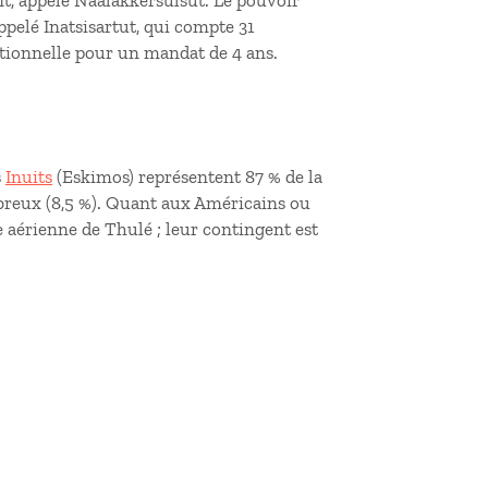
nt, appelé Naalakkersulsut. Le pouvoir
ppelé Inatsisartut, qui compte 31
rtionnelle pour un mandat de 4 ans.
s
Inuits
(Eskimos) représentent 87 % de la
reux (8,5 %). Quant aux Américains ou
se aérienne de Thulé ; leur contingent est