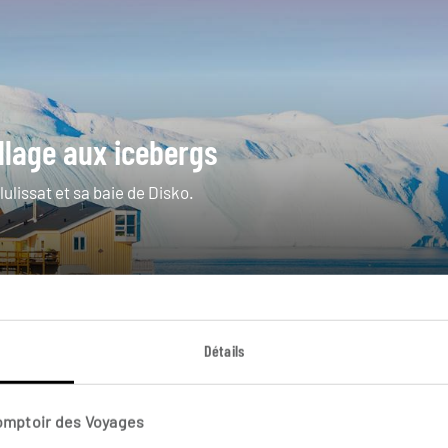
village aux icebergs
lulissat et sa baie de Disko.
Détails
VOIR NOTRE IDÉE DE VOYAGE AU GROENLAND
Comptoir des Voyages