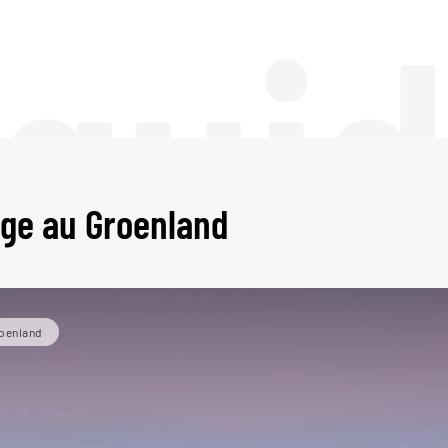
 gui
age au Groenland
oenland