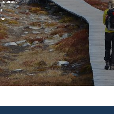
n Internet
és
ême