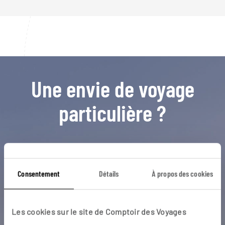
Une envie de voyage
particulière ?
Arctique
Cercle Polaire
Glacier Eqi
Icefjord
Ilulissat
Baie de Disko
Glacier
Consentement
Détails
À propos des cookies
Iceberg
Ilimanaq
Peuple inuit
Les cookies sur le site de Comptoir des Voyages