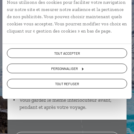
Nous utilisons des cookies pour faciliter votre navigation
Laurence,
sur notre site et mesurer notre audience et la pertinence
de nos publicités. Vous pouvez choisir maintenant quels
spécialiste Canada
cookies vous acceptez. Vous pourrez modifier vos choix en
Lire son interview
cliquant sur « gestion des cookies » en bas de page.
Suivez vos envies et demandez conseils à nos
spécialistes
TOUT ACCEPTER
Ils sauront organiser votre itinéraire au plus
près de vos envies et de la réalité du pays.
PERSONNALISER
Échangez en face à face ou depuis nos studios
connectés en agence, mais aussi par email ou
TOUT REFUSER
téléphone.
Vous gardez le même interlocuteur avant,
pendant et après votre voyage.