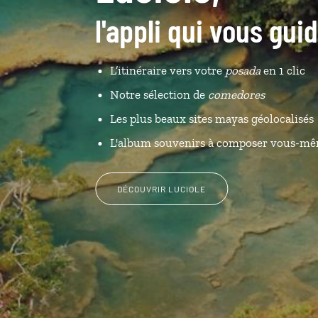
l'appli qui vous gu
L’itinéraire vers votre
posada
en 1 clic
Notre sélection de
comedores
Les plus beaux sites mayas géolocalisés
L'album souvenirs à composer vous-m
DÉCOUVRIR LUCIOLE