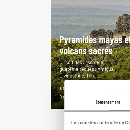
Pyramides mayas e
volcans sacrés
Circuit des essentiels
guatémaltèques : Antigua,
Livingstone, Tikal...
10 jours / 8 nuits
à partir de 3000€
Consentement
Les cookies sur le site de 