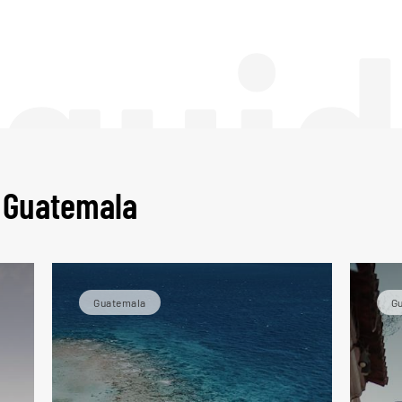
 gui
u Guatemala
Guatemala
G