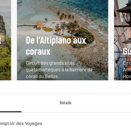
t
De l’Altiplano aux
coraux
Gu
Circuit des grands sites
Cir
guatémaltèques à la barrière de
Ant
corail du Belize.
Hon
13 jours / 11 nuits
18 j
à partir de 4850€
à pa
Détails
Comptoir des Voyages