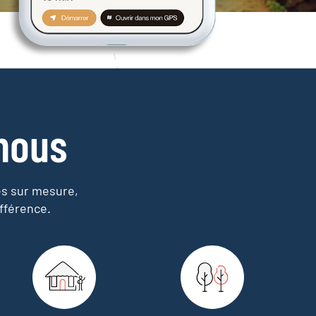
nous
es sur mesure,
fférence.