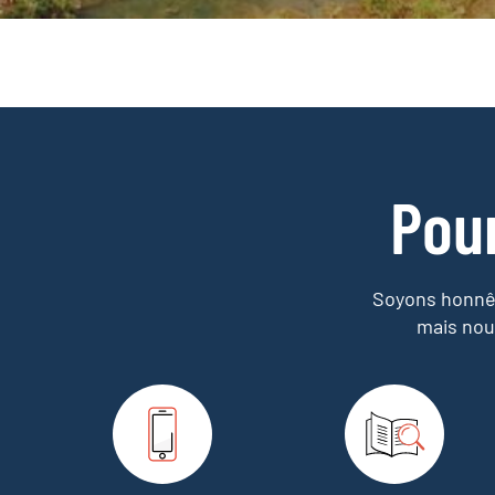
Pou
Soyons honnêt
mais nou