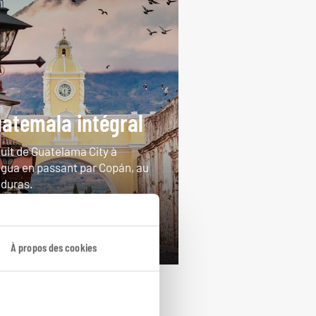
atemala intégral
cuit de Guatelama City à
igua en passant par Copán, au
duras.
ours / 16 nuits
rtir de 4100€
À propos des cookies