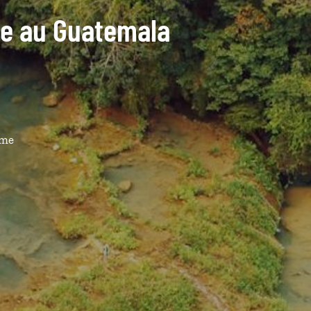
ide au Guatemala
ême