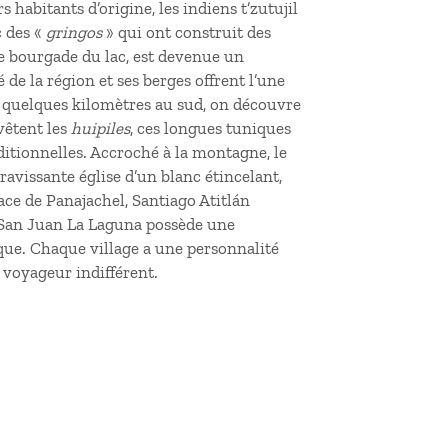
 habitants d’origine, les indiens t’zutujil
c des «
gringos
» qui ont construit des
de bourgade du lac, est devenue un
 de la région et ses berges offrent l’une
de quelques kilomètres au sud, on découvre
vêtent les
huipiles
, ces longues tuniques
ditionnelles. Accroché à la montagne, le
ravissante église d’un blanc étincelant,
face de Panajachel, Santiago Atitlán
is San Juan La Laguna possède une
que. Chaque village a une personnalité
n voyageur indifférent.