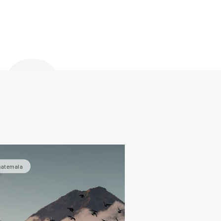
de
uatemala