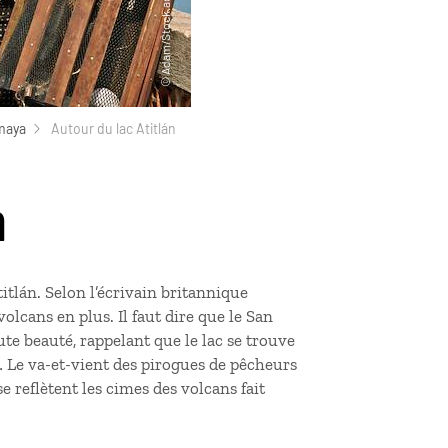
maya
Autour du lac Atitlán
n
itlán. Selon l’écrivain britannique
olcans en plus. Il faut dire que le San
ute beauté, rappelant que le lac se trouve
… Le va-et-vient des pirogues de pêcheurs
 reflètent les cimes des volcans fait