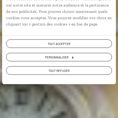
Circuit de Guatelama City à Antigua en passant par
sur notre site et mesurer notre audience et la pertinence
Copán, au Honduras.
de nos publicités. Vous pouvez choisir maintenant quels
cookies vous acceptez. Vous pourrez modifier vos choix en
cliquant sur « gestion des cookies » en bas de page.
Voir les 13 avis sur les voyages au
Guatemala
TOUT ACCEPTER
VOIR LA GALERIE PHOTOS
PERSONNALISER
TOUT REFUSER