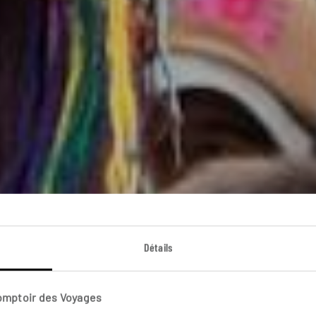
ssages guatémalt
Détails
rcuit au Guatemala : Antigua, villages mayas, côte caraï
Comptoir des Voyages