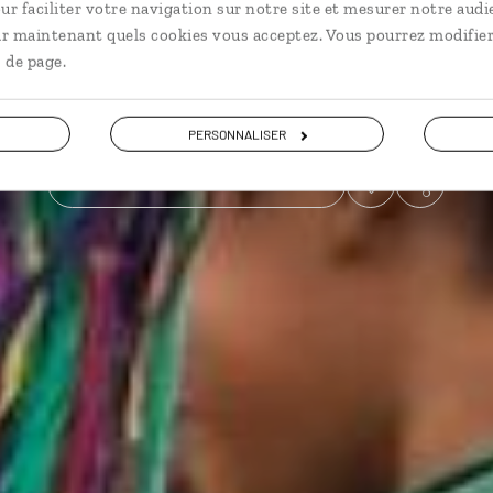
ur faciliter votre navigation sur notre site et mesurer notre audi
ir maintenant quels cookies vous acceptez. Vous pourrez modifier
Vie locale
 de page.
Voir les 13 avis sur les voyages au Guatemala
PERSONNALISER
VOIR LA GALERIE PHOTOS