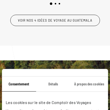
VOIR NOS 4 IDÉES DE VOYAGE AU GUATEMALA
Luciole,
Consentement
Détails
À propos des cookies
l'appli qui vous guide au
Guatemala
Les cookies sur le site de Comptoir des Voyages
L’itinéraire vers votre
posada
en 1
clic