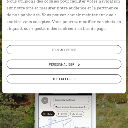
Nous utilisons des cookies pour faciliter votre navigation
sur notre site et mesurer notre audience et la pertinence
Notre sélection de
comedores
de nos publicités. Vous pouvez choisir maintenant quels
Les plus beaux sites mayas
cookies vous acceptez. Vous pourrez modifier vos choix en
géolocalisés
cliquant sur « gestion des cookies » en bas de page.
L'album souvenirs à composer
vous-même
TOUT ACCEPTER
PERSONNALISER
DÉCOUVRIR LUCIOLE
TOUT REFUSER