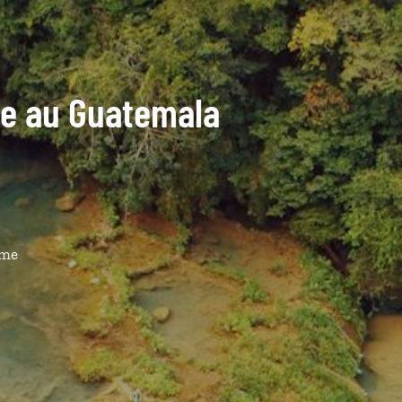
ide au Guatemala
ême