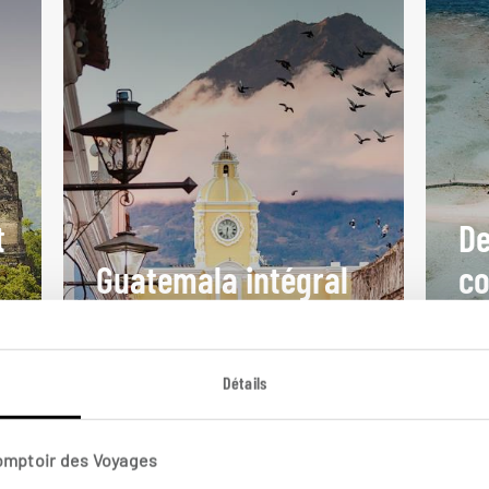
t
De
Guatemala intégral
co
Circuit de Guatelama City à
Circ
Antigua en passant par Copán, au
gua
Honduras.
cora
Détails
18 jours / 16 nuits
13 j
à partir de 4100€
à pa
Comptoir des Voyages