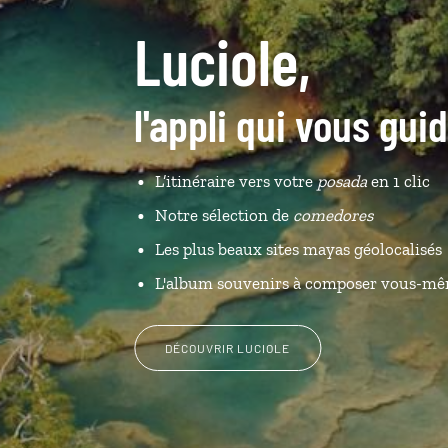
Luciole,
l'appli qui vous gu
L’itinéraire vers votre
posada
en 1 clic
Notre sélection de
comedores
Les plus beaux sites mayas géolocalisés
L'album souvenirs à composer vous-m
DÉCOUVRIR LUCIOLE