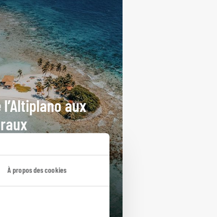
 l’Altiplano aux
raux
uit des grands sites
témaltèques à la barrière de
il du Belize.
À propos des cookies
ours / 11 nuits
rtir de 4850€