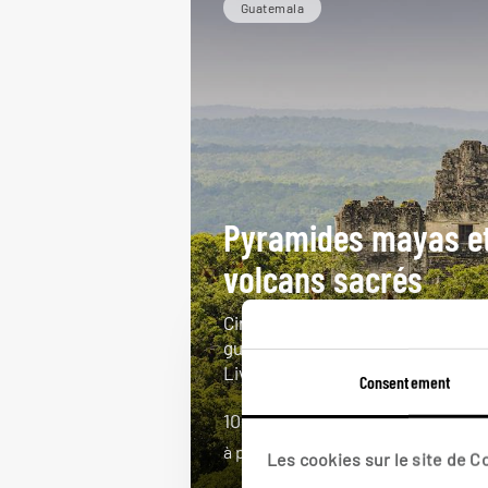
Guatemala
Pyramides mayas e
volcans sacrés
Circuit des essentiels
guatémaltèques : Antigua,
Livingstone, Tikal...
Consentement
10 jours / 8 nuits
à partir de 3000€
Les cookies sur le site de 