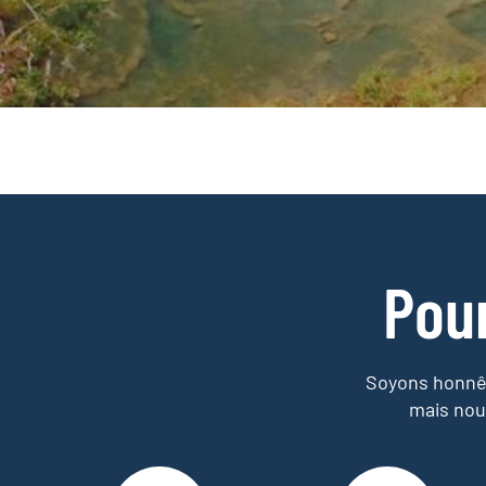
Pou
Soyons honnêt
mais nou