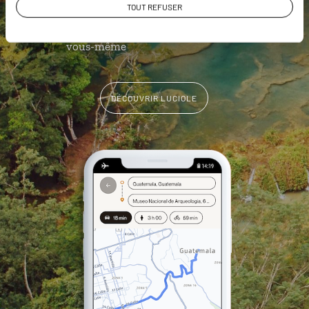
géolocalisés
TOUT REFUSER
L'album souvenirs à composer
vous-même
DÉCOUVRIR LUCIOLE