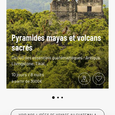
Pyramides mayas et volcans
sacrés
Circuit des essentiels guatémaltèques : Antigua,
Livingstone, Tikal...
10 jours / 8 nuits
à partir de 3000€
VOIR NOS 4 IDÉES DE VOYAGE AU GUATEMALA