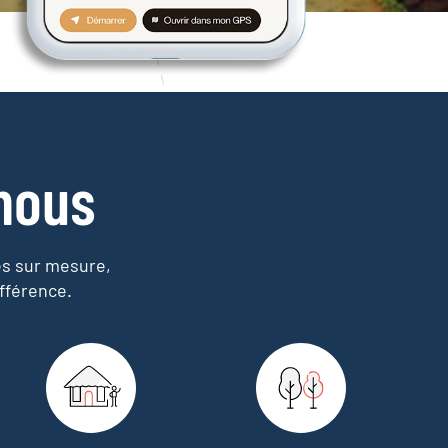
nous
es sur mesure,
fférence.