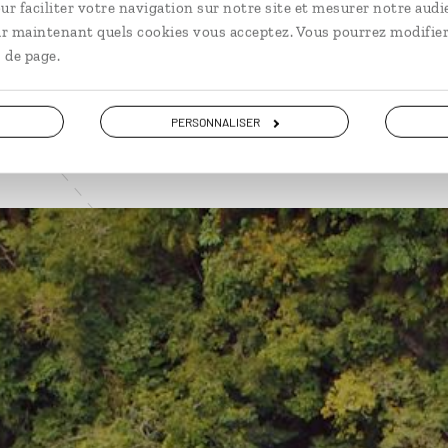
ur faciliter votre navigation sur notre site et mesurer notre audi
VOIR NOS 4 IDÉES DE VOYAGE AU GUATEMALA
ir maintenant quels cookies vous acceptez. Vous pourrez modifier
 de page.
PERSONNALISER