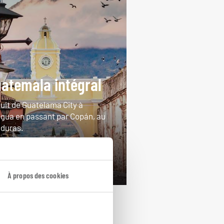
atemala intégral
cuit de Guatelama City à
igua en passant par Copán, au
duras.
ours / 16 nuits
rtir de 4100€
À propos des cookies