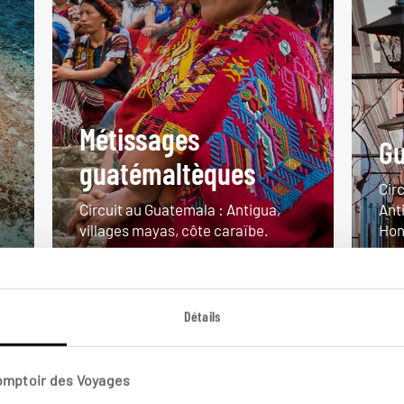
Métissages
Gu
guatémaltèques
Cir
Circuit au Guatemala : Antigua,
Ant
villages mayas, côte caraïbe.
Hon
14 jours / 12 nuits
18 j
à partir de 3400€
à pa
Détails
Comptoir des Voyages