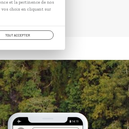
ence et la pertinence de nos
 vos choix en cliquant sur
TOUT ACCEPTER