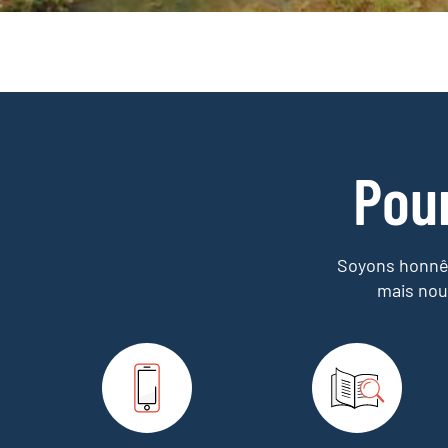
Pou
Soyons honnêt
mais nou