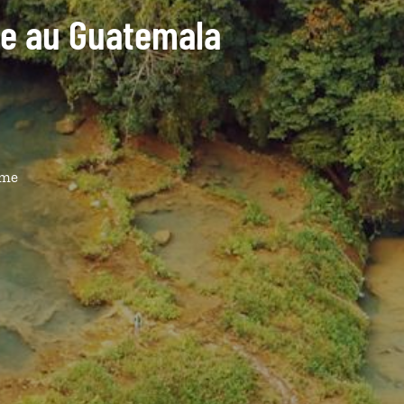
ide au Guatemala
ême