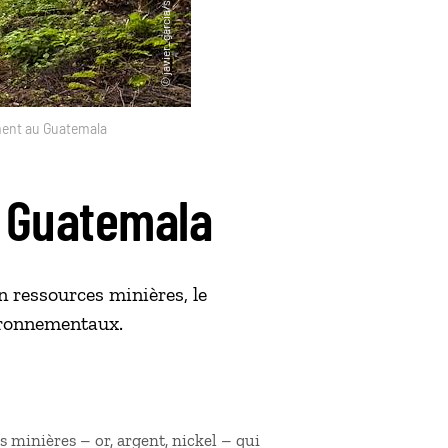
ment au Guatemala
 Guatemala
en ressources minières, le
vironnementaux.
 minières – or, argent, nickel – qui