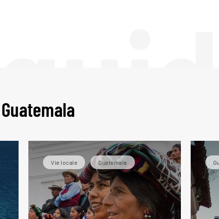
 gui
u Guatemala
Vie locale
Guatemala
G