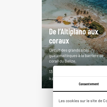
De l’Altiplano aux
coraux
Circuit des grands sites
guatémaltèques à la barrière de
corail du Belize.
13 jours / 11 nuits
à partir de 4850€
Consentement
Les cookies sur le site de 