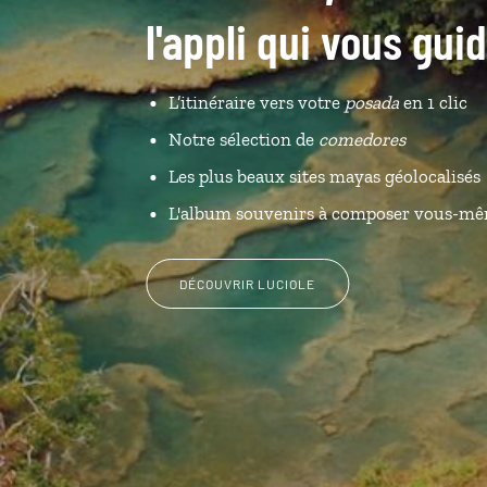
l'appli qui vous gu
L’itinéraire vers votre
posada
en 1 clic
Notre sélection de
comedores
Les plus beaux sites mayas géolocalisés
L'album souvenirs à composer vous-m
DÉCOUVRIR LUCIOLE