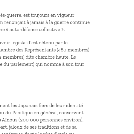
ès-guerre, est toujours en vigueur
on renonçait à jamais à la guerre continue
une « auto-défense collective ».
oir législatif est détenu par le
 chambre des Représentants (480 membres)
42 membres) dite chambre haute. Le
me du parlement) qui nomme à son tour
nt les Japonais fiers de leur identité
ou du Pacifique en général, conservent
es Aïnous (200 000 personnes environ),
t, jaloux de ses traditions et de sa