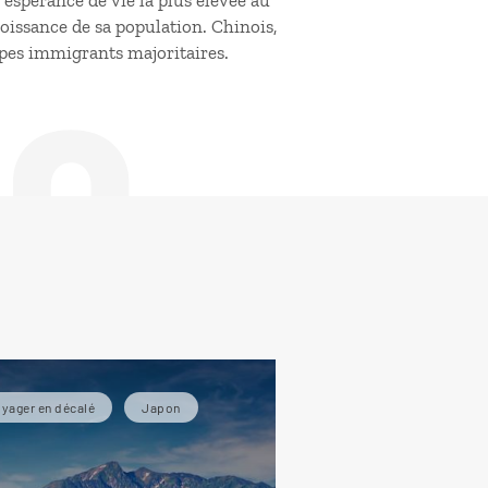
de
espérance de vie la plus élevée au
oissance de sa population. Chinois,
upes immigrants majoritaires.
yager en décalé
Japon