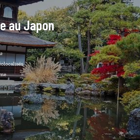
ide au Japon
a
éolocalisés
ême