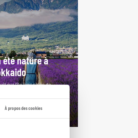
 été nature à
okkaido
uit sur l’île japonaise de
kaido.
ours / 12 nuits
À propos des cookies
rtir de 3800€