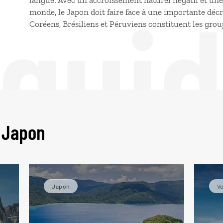
 gui
langue. Avec un accroissement naturel négatif et une 
monde, le Japon doit faire face à une importante décr
Coréens, Brésiliens et Péruviens constituent les gro
 Japon
Japon
Vo