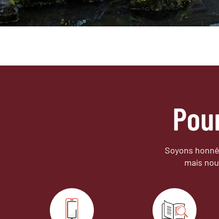
Pou
Soyons honnêt
mais nou