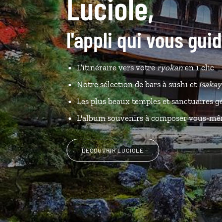
Luciole,
l'appli qui vous gu
L’itinéraire vers votre
ryokan
en 1 clic
Notre sélection de bars à sushi et
isakay
Les plus beaux temples et sanctuaires g
L'album souvenirs à composer vous-m
DÉCOUVRIR LUCIOLE