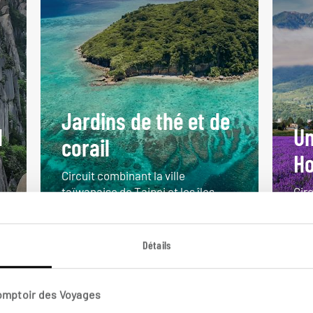
Jardins de thé et de
l
Un
corail
H
Circuit combinant la ville
taïwanaise de Taipei et les îles
Circ
japonaises d’Okinawa.
Hok
16 jours / 13 nuits
15 j
Détails
à partir de 4000€
à pa
Comptoir des Voyages