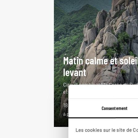
Matin calme et solei
levant
Circuit combinant la Corée du Sud
et le Japon.
18 jours / 16 nuits
Consentement
à partir de 4550€
Les cookies sur le site de 