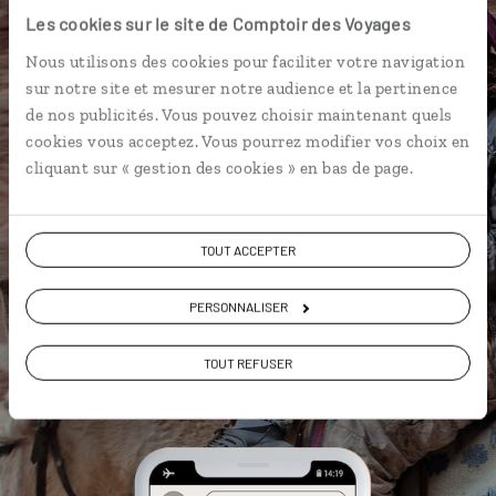
Jordanie
Les cookies sur le site de Comptoir des Voyages
L’itinéraire vers votre tente
Nous utilisons des cookies pour faciliter votre navigation
bédouine en 1 clic
sur notre site et mesurer notre audience et la pertinence
de nos publicités. Vous pouvez choisir maintenant quels
Notre sélection de restaurants et
cookies vous acceptez. Vous pourrez modifier vos choix en
cafés à Amman
cliquant sur « gestion des cookies » en bas de page.
Les plus beaux châteaux du désert
géolocalisés
TOUT ACCEPTER
L'album souvenirs à composer
vous-même
PERSONNALISER
TOUT REFUSER
DÉCOUVRIR LUCIOLE