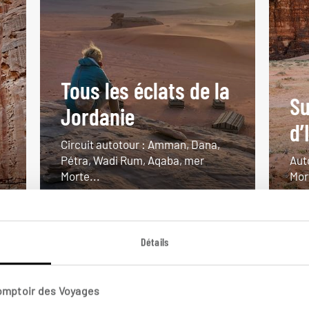
Tous les éclats de la
Su
Jordanie
d’
Circuit autotour : Amman, Dana,
Pétra, Wadi Rum, Aqaba, mer
Aut
Morte...
Mor
11 jours / 10 nuits
9 j
à partir de 3250€
à pa
Détails
Comptoir des Voyages