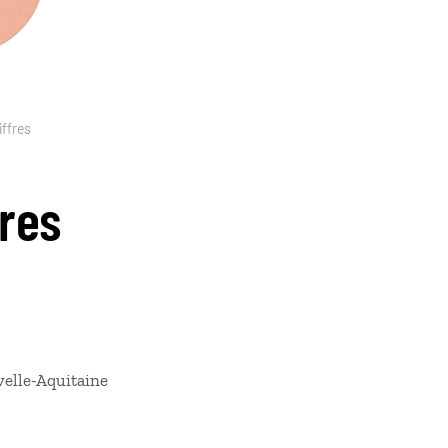
iffres
fres
uvelle-Aquitaine