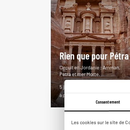
Rien que pour Pétra
Circuit en Jordanie : Amman,
Pétra et mer Morte.
5 jours / 4 nuits
à partir de 1500€
Consentement
Les cookies sur le site de 