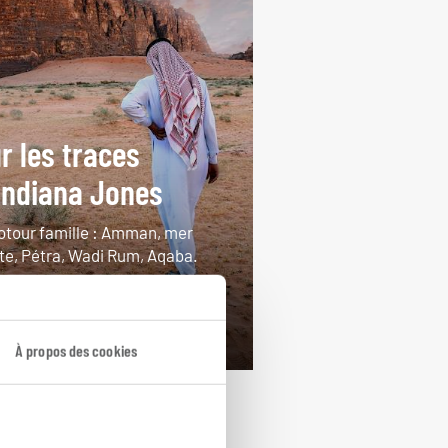
r les traces
Indiana Jones
otour famille : Amman, mer
te, Pétra, Wadi Rum, Aqaba.
ours / 8 nuits
rtir de 2950€
À propos des cookies