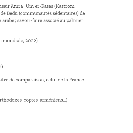
Qusair Amra ; Um er-Rasas (Kastrom
el de Bedu (communautés sédentaires) de
 arabe ; savoir-faire associé au palmier
ue mondiale, 2022)
2)
titre de comparaison, celui de la France
(orthodoxes, coptes, arméniens…)