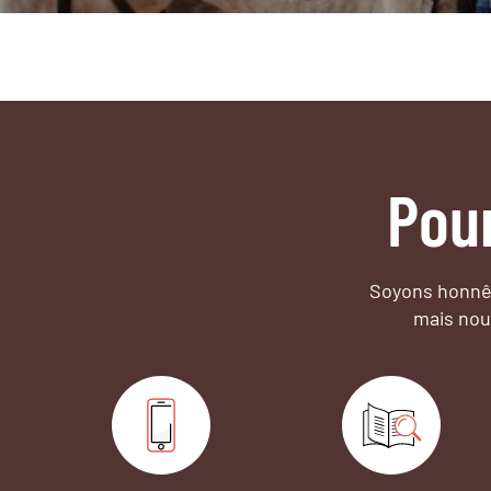
Pou
Soyons honnêt
mais nou