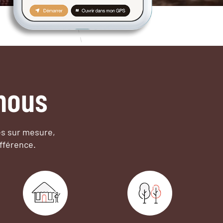
nous
es sur mesure,
fférence.