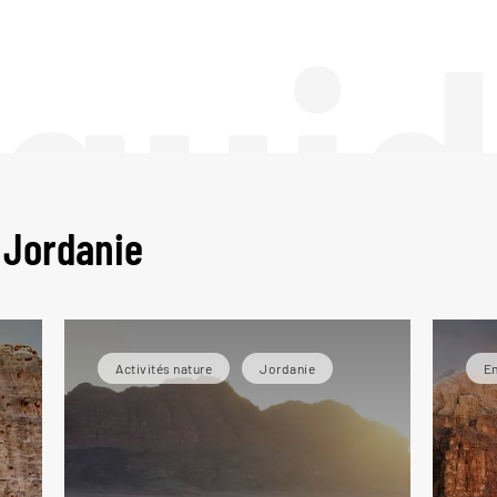
 gui
 Jordanie
Activités nature
Jordanie
En