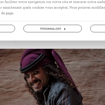
ur faciliter votre navigation sur notre site et mesurer notre audi
VOIR NOS 6 IDÉES DE VOYAGE EN JORDANIE
ir maintenant quels cookies vous acceptez. Vous pourrez modifier
 de page.
PERSONNALISER