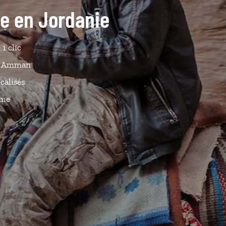
de en Jordanie
 1 clic
s à Amman
calisés
ême