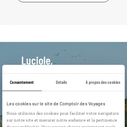
Luciole,
l'appli qui vous guide au Népal
Consentement
Détails
À propos des cookies
L’itinéraire vers votre maison
d'hôtes en 1 clic
Notre sélection de restaurants de
Les cookies sur le site de Comptoir des Voyages
momos
Nous utilisons des cookies pour faciliter votre navigation
Les plus beaux temples
sur notre site et mesurer notre audience et la pertinence
bouddhiques géolocalisés
de nos publicités. Vous pouvez choisir maintenant quels