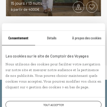
15 jours / 13 nuits
à partir de 4000€
Consentement
Détails
À propos des cookies
VOIR NOS 9 IDÉES DE VOYAGE AU NÉPAL
Les cookies sur le site de Comptoir des Voyages
Nous utilisons des cookies pour faciliter votre navigation
sur notre site et mesurer notre audience et la pertinence
de nos publicités. Vous pouvez choisir maintenant quels
cookies vous acceptez. Vous pourrez modifier vos choix en
cliquant sur « gestion des cookies » en bas de page.
Luciole,
l'appli qui vous guide au Népal
TOUT ACCEPTER