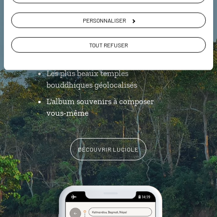
L’itinéraire vers votre maison
PERSONNALISER
d'hôtes en 1 clic
Notre sélection de restaurants de
TOUT REFUSER
momos
Les plus beaux temples
bouddhiques géolocalisés
L'album souvenirs à composer
vous-même
DÉCOUVRIR LUCIOLE