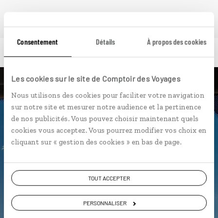
Consentement
Détails
À propos des cookies
Les cookies sur le site de Comptoir des Voyages
Luciole,
Nous utilisons des cookies pour faciliter votre navigation
sur notre site et mesurer notre audience et la pertinence
l'appli qui vous guide au Pérou
de nos publicités. Vous pouvez choisir maintenant quels
cookies vous acceptez. Vous pourrez modifier vos choix en
L’itinéraire vers la maison de votre
cliquant sur « gestion des cookies » en bas de page.
hôte en 1 clic
Notre sélection de
cevicherias
TOUT ACCEPTER
Les plus beaux sites incas
géolocalisés
PERSONNALISER
L'album souvenirs à composer