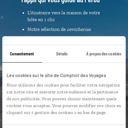
L’itinéraire vers la maison de votre
hôte en 1 clic
Notre sélection de
cevicherias
Les plus beaux sites incas
géolocalisés
Consentement
Détails
À propos des cookies
L'album souvenirs à composer
vous-même
Les cookies sur le site de Comptoir des Voyages
Nous utilisons des cookies pour faciliter votre navigation
sur notre site et mesurer notre audience et la pertinence
de nos publicités. Vous pouvez choisir maintenant quels
DÉCOUVRIR LUCIOLE
cookies vous acceptez. Vous pourrez modifier vos choix en
cliquant sur « gestion des cookies » en bas de page.