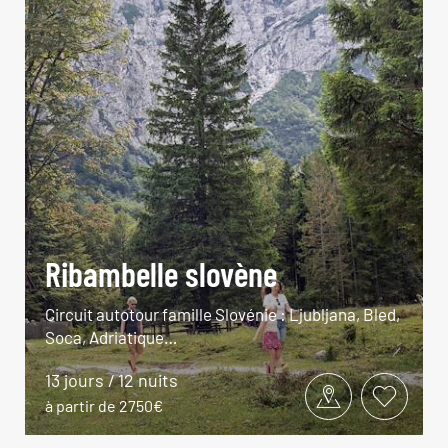
Ribambelle slovène
Circuit autotour famille Slovénie : Ljubljana, Bled,
Soca, Adriatique…
13 jours / 12 nuits
à partir de 2750€