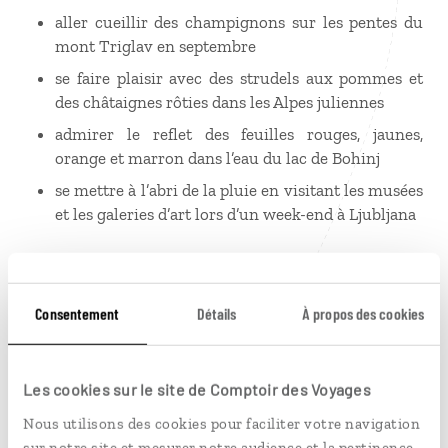
aller cueillir des champignons sur les pentes du
mont Triglav en septembre
se faire plaisir avec des strudels aux pommes et
des châtaignes rôties dans les Alpes juliennes
admirer le reflet des feuilles rouges, jaunes,
orange et marron dans l’eau du lac de Bohinj
se mettre à l’abri de la pluie en visitant les musées
et les galeries d’art lors d’un week-end à Ljubljana
Hiver, une Slovénie moins
connue
Consentement
Détails
À propos des cookies
L’hiver, les montagnes slovènes sont emmitouflées
Les cookies sur le site de Comptoir des Voyages
dans un blanc manteau de neige mais ne s’endorment
pas pour autant. Ski, ski de randonnée ou raquettes se
Nous utilisons des cookies pour faciliter votre navigation
pratiquent aisément dans les principales stations
sur notre site et mesurer notre audience et la pertinence