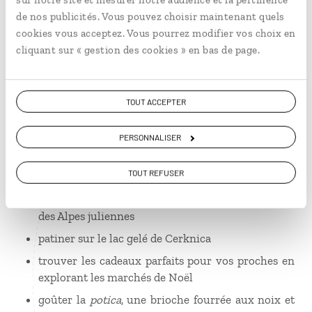
slovènes. Les voyageurs moins sportifs pourront
de nos publicités. Vous pouvez choisir maintenant quels
séjourner à Ljubljana pour profiter des jours fériés de
cookies vous acceptez. Vous pourrez modifier vos choix en
décembre, de la magie de Noël et de la chaleur
cliquant sur « gestion des cookies » en bas de page.
réconfortante des thermes.
5 bonnes raisons pour voyager en
TOUT ACCEPTER
Slovénie en hiver
PERSONNALISER
accueillir les premiers rayons de soleil avec des
TOUT REFUSER
carnavals très festifs
dévaler les pistes de ski en famille sur les pistes
des Alpes juliennes
patiner sur le lac gelé de Cerknica
trouver les cadeaux parfaits pour vos proches en
explorant les marchés de Noël
goûter la
potica
, une brioche fourrée aux noix et