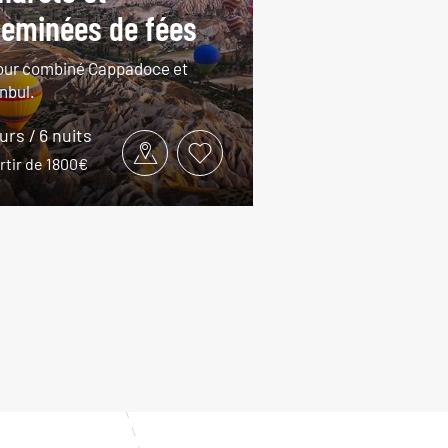
eminées de fées
our combiné Cappadoce et
nbul.
ours / 6 nuits
rtir de 1800€