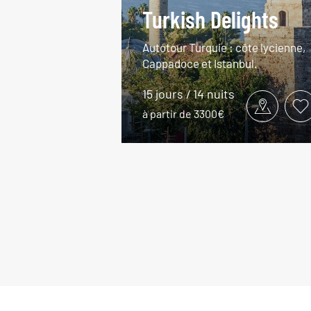
Turkish Delights
Autotour Turquie : côte lycienne,
Cappadoce et Istanbul.
15 jours / 14 nuits
à partir de 3300€