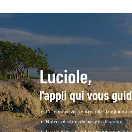
Luciole,
l'appli qui vous gui
L’itinéraire vers votre hôtel troglodyte e
Notre sélection de bazars à Istanbul
Les plus beaux édifices religieux géoloca