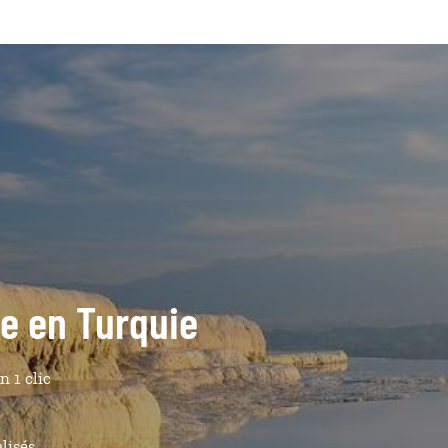
de en Turquie
n 1 clic
lisés