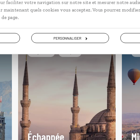
ur faciliter votre navigation sur notre site et mesurer notre audi
ir maintenant quels cookies vous acceptez. Vous pourrez modifier
 Turquie
 de page.
PERSONNALISER
City break
Turquie
Vo
Échappée
Mi