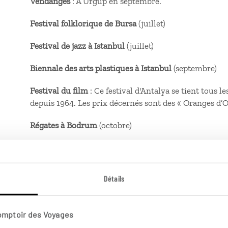
Vendanges
: À Ürgüp en septembre.
Festival folklorique de Bursa
(juillet)
Festival de jazz à Istanbul
(juillet)
Biennale des arts plastiques à Istanbul
(septembre)
Festival du film
: Ce festival d'Antalya se tient tous l
depuis 1964. Les prix décernés sont des « Oranges d’O
Régates à Bodrum
(octobre)
Festival de Mevlâna (derviches tourneurs)
: Le 7 déce
Détails
Comptoir des Voyages