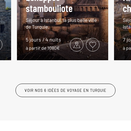
stambouliote
ch
Séjour à Istanbul, la plus belle ville
Séj
de Turquie.
Ista
5 jours / 4 nuits
7 j
à partir de 1080€
à pa
VOIR NOS 6 IDÉES DE VOYAGE EN TURQUIE