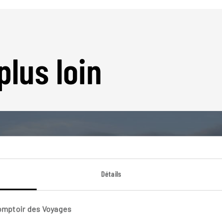
plus loin
Détails
Nos 30 idées de voyage
Espagne
Comptoir des Voyages