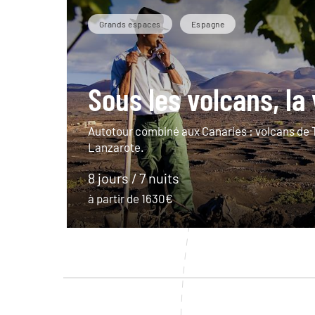
Grands espaces
Espagne
Sous les volcans, la
Autotour combiné aux Canaries : volcans de T
Lanzarote.
8 jours / 7 nuits
à partir de 1630€