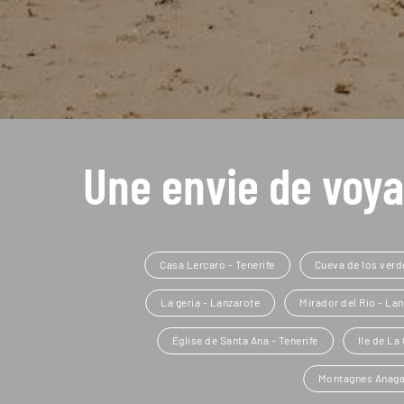
Une envie de voya
Casa Lercaro - Tenerife
Cueva de los verd
La geria - Lanzarote
Mirador del Rio - La
Église de Santa Ana - Tenerife
Ile de La
Montagnes Anaga 