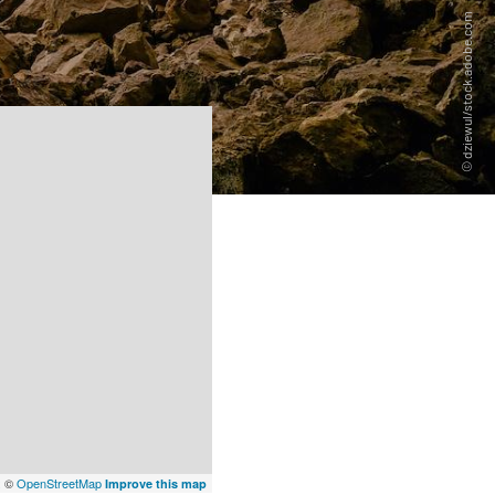
x
©
OpenStreetMap
Improve this map