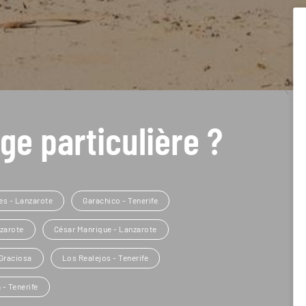
ge particulière ?
es - Lanzarote
Garachico - Tenerife
nzarote
César Manrique - Lanzarote
 Graciosa
Los Realejos - Tenerife
- Tenerife