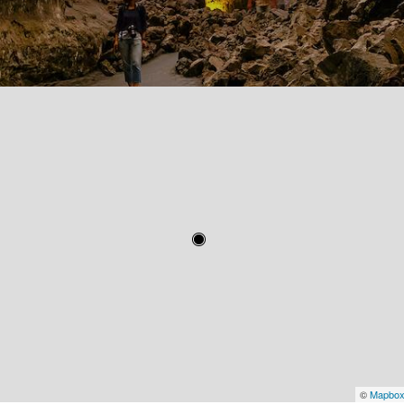
©
Mapbo