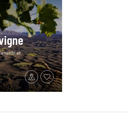
 vigne
enerife et