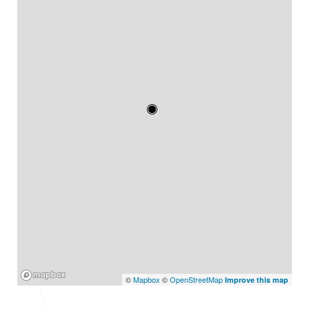
Mapbox
©
Mapbox
©
OpenStreetMap
Improve this map