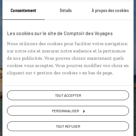
Consentement
Détails
À propos des cookies
Cascada El Chorro del Cedro - La Gomera
Dragonnier millénaire - Tenerife
Les cookies sur le site de Comptoir des Voyages
Forêt de Laurisilva - La Gomera
Nous utilisons des cookies pour faciliter votre navigation
César Manrique - Lanzarote
sur notre site et mesurer notre audience et la pertinence
de nos publicités. Vous pouvez choisir maintenant quels
cookies vous acceptez. Vous pourrez modifier vos choix en
cliquant sur « gestion des cookies » en bas de page.
Célia,
spécialiste Espagne
TOUT ACCEPTER
Suivez vos envies et demandez conseils à nos
spécialistes
PERSONNALISER
Ils sauront organiser votre itinéraire au plus
TOUT REFUSER
près de vos envies et de la réalité du pays.