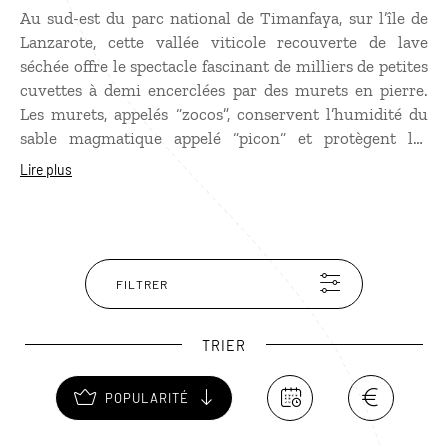
Au sud-est du parc national de Timanfaya, sur l’île de
Lanzarote, cette vallée viticole recouverte de lave
séchée offre le spectacle fascinant de milliers de petites
cuvettes à demi encerclées par des murets en pierre.
Les murets, appelés “zocos”, conservent l’humidité du
sable magmatique appelé “picon“ et protègent les
grappes de raisin des vents chauds et secs qui
Lire plus
parcourent les reliefs de Lanzarote. Une dizaine de
caves produisent principalement du Moscatel (vin
doux), du Malvoisie (vin blanc) et un rouge puissant.
Découvrez à proximité du village de Masdache, le
musée du vin qui permet de visiter les caves plus
FILTRER
anciennes de l'archipel.
TRIER
POPULARITÉ