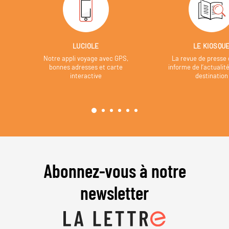
LUCIOLE
LE KIOSQU
Notre appli voyage avec GPS,
La revue de presse 
bonnes adresses et carte
informe de l’actualit
interactive
destination
Abonnez-vous à notre
newsletter