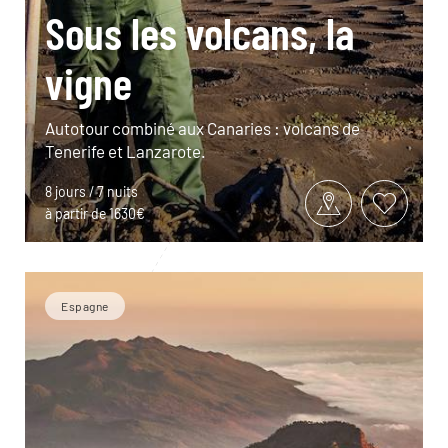
Sous les volcans, la
vigne
Autotour combiné aux Canaries : volcans de
Tenerife et Lanzarote.
8 jours / 7 nuits
à partir de 1630€
Espagne