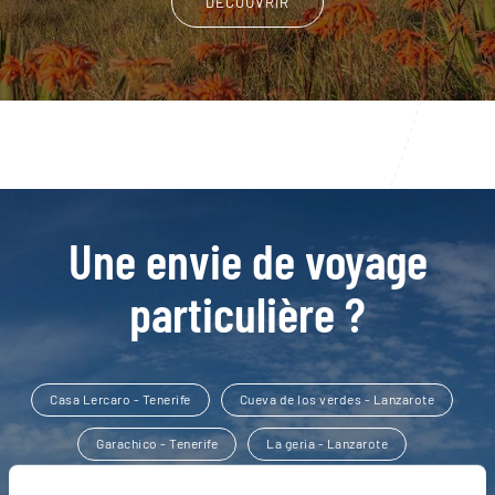
DÉCOUVRIR
Une envie de voyage
particulière ?
Casa Lercaro - Tenerife
Cueva de los verdes - Lanzarote
Garachico - Tenerife
La geria - Lanzarote
Mirador del Rio - Lanzarote
Astronomie à La Palma