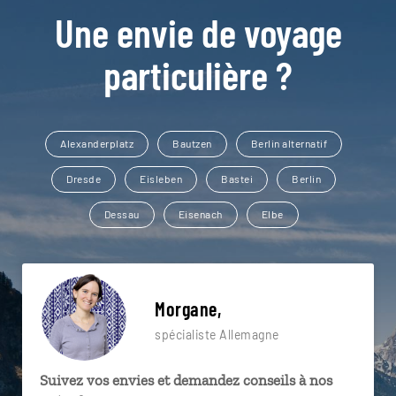
Une envie de voyage
particulière ?
Alexanderplatz
Bautzen
Berlin alternatif
Dresde
Eisleben
Bastei
Berlin
Dessau
Eisenach
Elbe
Morgane,
spécialiste Allemagne
Suivez vos envies et demandez conseils à nos