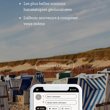
Les plus belles maisons
hanséatiques géolocalisées
L'album souvenirs à composer
vous-même
DÉCOUVRIR LUCIOLE