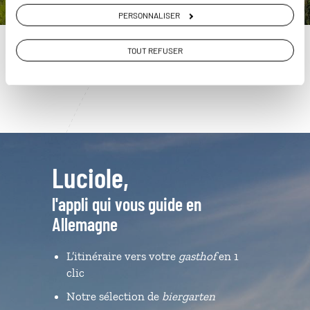
01 86 95 65 14
PERSONNALISER
Du lundi au samedi de 09h30 à 18h30
TOUT REFUSER
Luciole,
l'appli qui vous guide en
Allemagne
L’itinéraire vers votre
gasthof
en 1
clic
Notre sélection de
biergarten