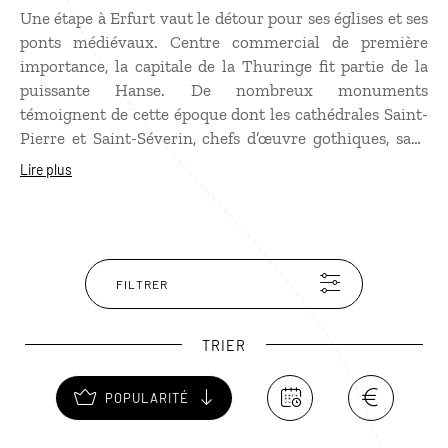
Une étape à Erfurt vaut le détour pour ses églises et ses
ponts médiévaux. Centre commercial de première
importance, la capitale de la Thuringe fit partie de la
puissante Hanse. De nombreux monuments
témoignent de cette époque dont les cathédrales Saint-
Pierre et Saint-Séverin, chefs d’œuvre gothiques, sans
oublier le couvent des Augustins où vécut Luther, ni
Lire plus
l’ancienne synagogue, aux origines séculaires. Les
nombreux ponts qui enjambent le fleuve Gera sont
l’autre grande curiosité d’Erfurt. Le plus célèbre est le
Krämerbrücke, entièrement bordé de maisons
médiévales.
FILTRER
TRIER
POPULARITÉ