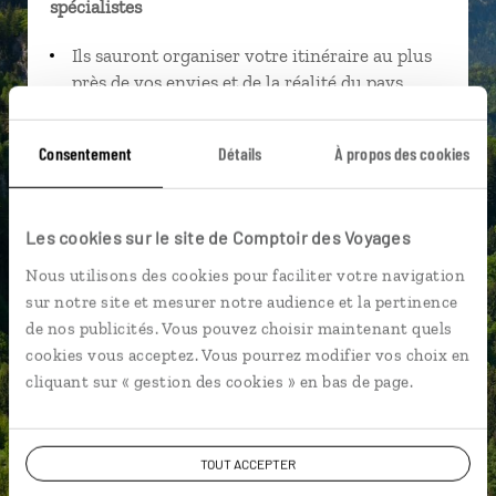
spécialistes
Ils sauront organiser votre itinéraire au plus
près de vos envies et de la réalité du pays.
Échangez en face à face ou depuis nos studios
connectés en agence, mais aussi par email ou
Consentement
Détails
À propos des cookies
téléphone.
Vous gardez le même interlocuteur avant,
pendant et après votre voyage.
Les cookies sur le site de Comptoir des Voyages
Nous utilisons des cookies pour faciliter votre navigation
sur notre site et mesurer notre audience et la pertinence
de nos publicités. Vous pouvez choisir maintenant quels
cookies vous acceptez. Vous pourrez modifier vos choix en
DEMANDER UN DEVIS
cliquant sur « gestion des cookies » en bas de page.
ou
Construisez votre voyage avec un spécialiste
Allemagne
TOUT ACCEPTER