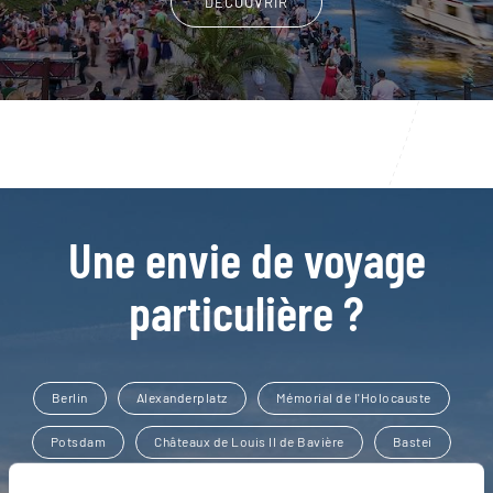
DÉCOUVRIR
Une envie de voyage
particulière ?
Berlin
Alexanderplatz
Mémorial de l'Holocauste
Potsdam
Châteaux de Louis II de Bavière
Bastei
Berlin alternatif
Dresde
Eisleben