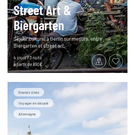
Street Art &
Biergarten
Séjour culturel à Berlin sur mesure, entre
Biergarten et street art.
4 jours / 3 nuits
à partir de 890€
Grands sites
Voyager en décalé
Allemagne