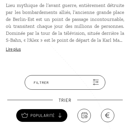
Lieu mythique de l’avant guerre, entièrement détruite
par les bombardements alliés, l’ancienne grande place
de Berlin-Est est un point de passage incontournable,
où transitent chaque jour des millions de personnes.
Dominée par la tour de la télévision, située derrière la
S-Bahn, « l'Alex » est le point de départ de la Karl Marx
Allee, la plus grande avenue du pays, où défilait l'armée
Lire plus
communiste avant la chute du mur. Sur
l’Alexanderplatz se trouvent plusieurs attractions dont
l’horloge universelle Urania, surmontée d'un mobile
représentant le système solaire, la fontaine de l’amitié
des peuples et plusieurs bâtiments emblématiques de
FILTRER
l’architecture soviétique.
TRIER
POPULARITÉ