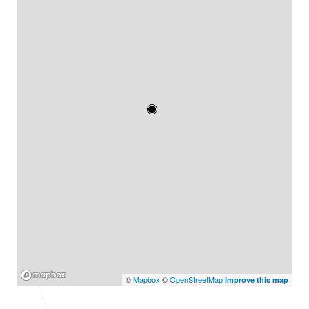
Mapbox
©
Mapbox
©
OpenStreetMap
Improve this map