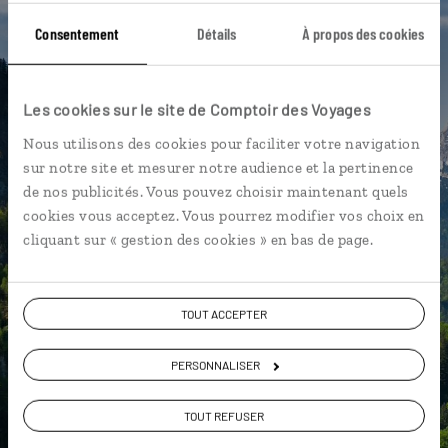
Consentement
Détails
À propos des cookies
Porte de Brandebourg
Les cookies sur le site de Comptoir des Voyages
Morgane,
Nous utilisons des cookies pour faciliter votre navigation
sur notre site et mesurer notre audience et la pertinence
spécialiste Allemagne
de nos publicités. Vous pouvez choisir maintenant quels
cookies vous acceptez. Vous pourrez modifier vos choix en
Suivez vos envies et demandez conseils à nos
cliquant sur « gestion des cookies » en bas de page.
spécialistes
Ils sauront organiser votre itinéraire au plus
près de vos envies et de la réalité du pays.
TOUT ACCEPTER
Échangez en face à face ou depuis nos studios
PERSONNALISER
connectés en agence, mais aussi par email ou
téléphone.
TOUT REFUSER
Vous gardez le même interlocuteur avant,