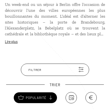
Un week-end ou un séjour à Berlin offre l’occasion de
découvrir l’une des villes européennes les plus
bouillonnantes du moment. L’idéal est d’alterner les
sites historiques – la porte de Brandebourg,
l’Alexanderplatz, la Bebelplatz où se trouvent la
cathédrale et la bibliothèque royale – et des lieux plus
contemporains comme l’étonnante Potsdamer Platz, le
Lire plus
musée du Checkpoint Charlie ou encore East Side
Gallery, un vestige du Mur devenu la plus longue
galerie de plein air du monde. Une visite de la capitale
allemande serait incomplète sans découvrir Prenzlauer
Berg et ses brasseries, Kreuzberg et ses bars
FILTRER
underground, l’île aux musées et le parc du Tiergarten.
TRIER
POPULARITÉ