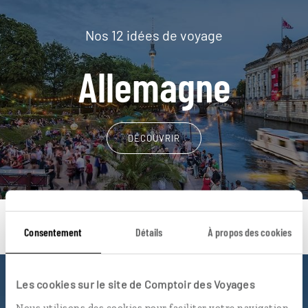
Nos 12 idées de voyage
Allemagne
DÉCOUVRIR
Consentement
Détails
À propos des cookies
Les cookies sur le site de Comptoir des Voyages
Une envie de voyage
Nous utilisons des cookies pour faciliter votre navigation