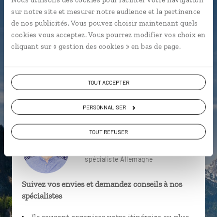
particulière ?
sur notre site et mesurer notre audience et la pertinence
de nos publicités. Vous pouvez choisir maintenant quels
cookies vous acceptez. Vous pourrez modifier vos choix en
cliquant sur « gestion des cookies » en bas de page.
Alexanderplatz
Bautzen
Berlin alternatif
Berlin
Mémorial de l'Holocauste
Potsdam
TOUT ACCEPTER
Bière
Bohême
Cesky Krumlov
Bastei
PERSONNALISER
TOUT REFUSER
Julien,
spécialiste Allemagne
Suivez vos envies et demandez conseils à nos
spécialistes
Ils sauront organiser votre itinéraire au plus