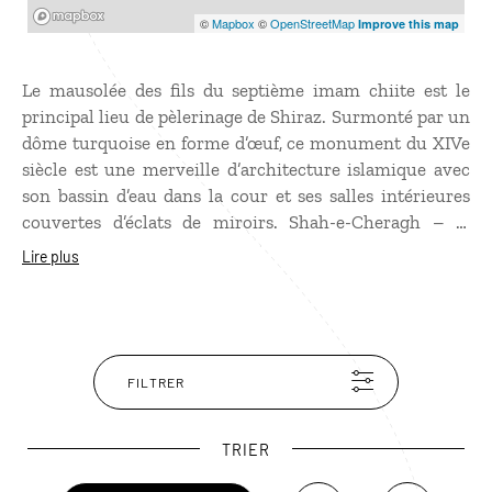
Mapbox
©
Mapbox
©
OpenStreetMap
Improve this map
Le mausolée des fils du septième imam chiite est le
principal lieu de pèlerinage de Shiraz. Surmonté par un
dôme turquoise en forme d’œuf, ce monument du XIVe
siècle est une merveille d’architecture islamique avec
son bassin d’eau dans la cour et ses salles intérieures
couvertes d’éclats de miroirs. Shah-e-Cheragh – le
Sanctuaire du Dieu de la Lumière – vibre de la ferveur
Lire plus
des pèlerins et sa visite est chargée d’émotion. La nuit,
ses minarets et sa coupole illuminés composent un
décor féerique.
FILTRER
TRIER