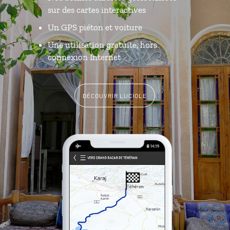
sur des cartes interactives
Un GPS piéton et voiture
Une utilisation gratuite, hors
connexion Internet
DÉCOUVRIR LUCIOLE