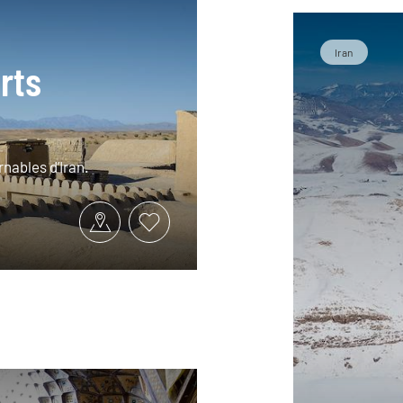
Iran
rts
rnables d’Iran.