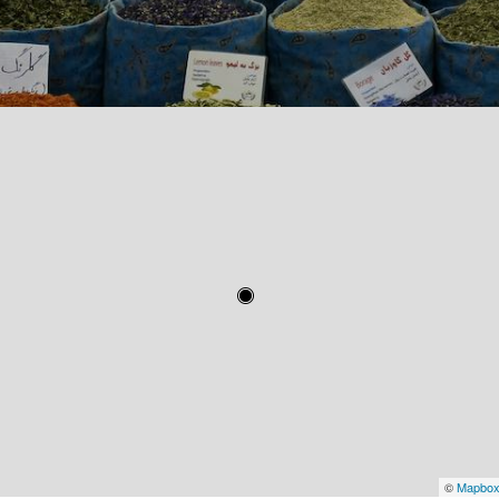
©
Mapbo