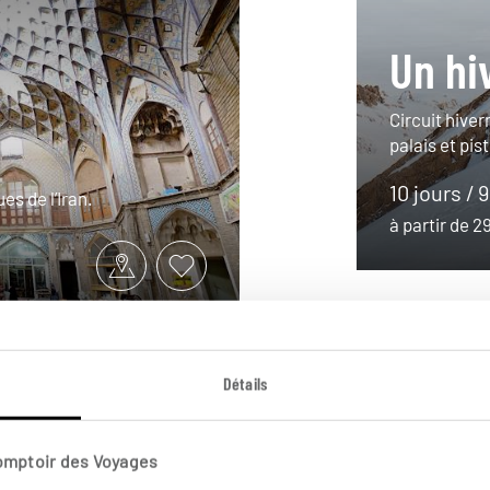
Un hi
Circuit hive
palais et pis
10 jours / 
es de l’Iran.
à partir de 
Détails
Comptoir des Voyages