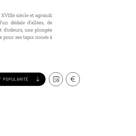
 XVIIIe siècle et agrandi
un dédale d’allées, de
et d’odeurs, une plongée
e pour ses tapis noués à
POPULARITÉ