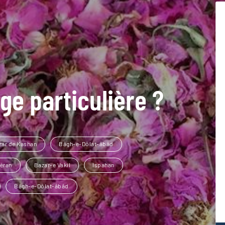
ge particulière ?
zar de Kashan
Bâgh-e-Dôlat-âbâd
héran
Bazar-e Vakil
Ispahan
Bâgh-e-Dôlat-âbâd