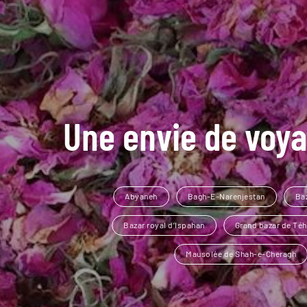
Une envie de voya
Abyaneh
Bagh-E-Narenjestan
Ba
Bazar royal d’Ispahan
Grand bazar de Té
Mausolée de Shah-e-Cheragh