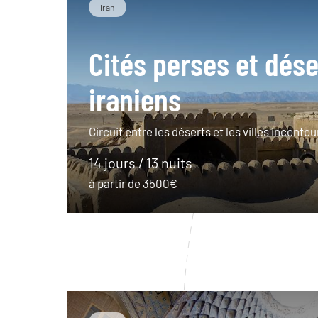
Iran
Cités perses et dése
iraniens
Circuit entre les déserts et les villes incontou
14 jours / 13 nuits
à partir de 3500€