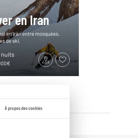
ver en Iran
rnal en Iran entre mosquées,
tes de ski.
9 nuits
2900€
À propos des cookies