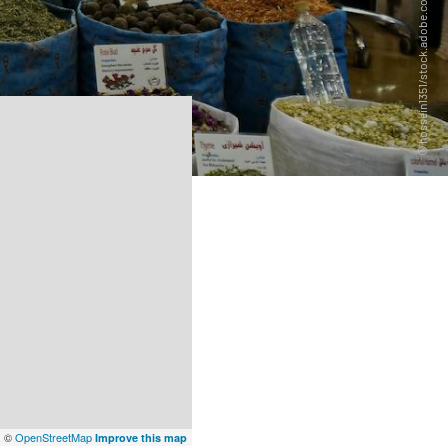
x
©
OpenStreetMap
Improve this map