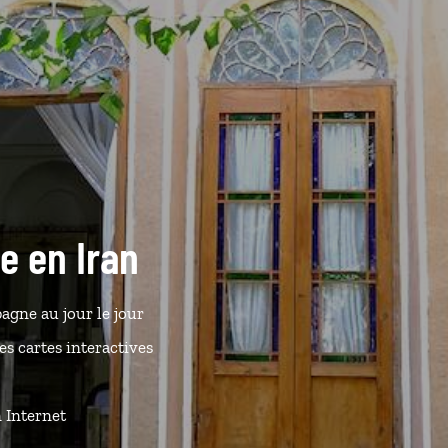
de en Iran
agne au jour le jour
s cartes interactives
n Internet