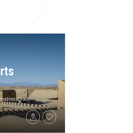
rts
rnables d’Iran.