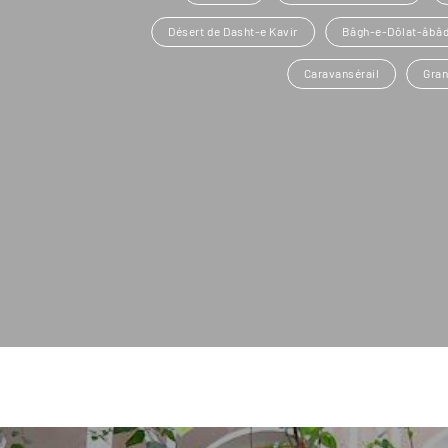
Désert de Dasht-e Kavir
Bâgh-e-Dôlat-âbâ
Caravansérail
Gran