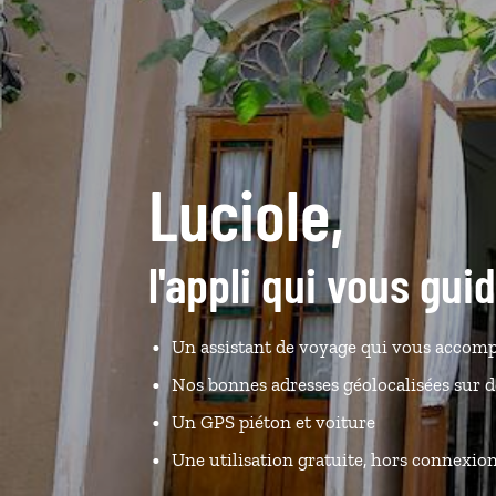
Luciole,
l'appli qui vous gui
Un assistant de voyage qui vous accomp
Nos bonnes adresses géolocalisées sur de
Un GPS piéton et voiture
Une utilisation gratuite, hors connexio