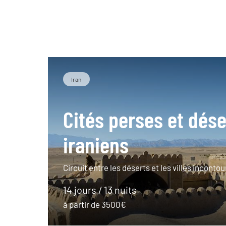
Iran
Cités perses et dése
iraniens
Circuit entre les déserts et les villes incontou
14 jours / 13 nuits
à partir de 3500€