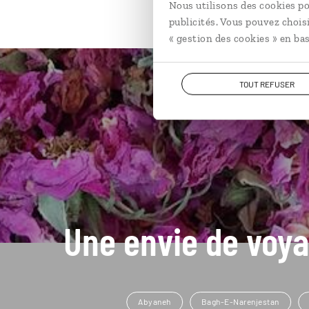
Nous utilisons des cookies po
publicités. Vous pouvez chois
« gestion des cookies » en bas
TOUT REFUSER
Une envie de voya
Abyaneh
Bagh-E-Narenjestan