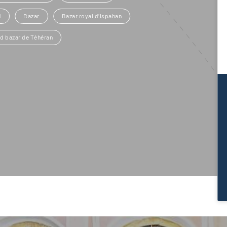
d
Bazar
Bazar royal d’Ispahan
d bazar de Téhéran