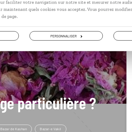
ur faciliter votre navigation sur notre site et mesurer notre audi
ir maintenant quels cookies vous acceptez. Vous pourrez modifier
 de page.
PERSONNALISER
ge particulière ?
Bazar de Kashan
Bazar-e Vakil