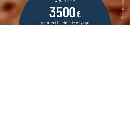
À partir de
3500
€
pour cette idée de voyage
14 jours / 12 nuits
DEMANDER UN DEVIS
Voyage en Iran de Mashhad à Persépolis, une
mosaïque de villes au parfum de roses,
d’histoire, de culture et de désert.