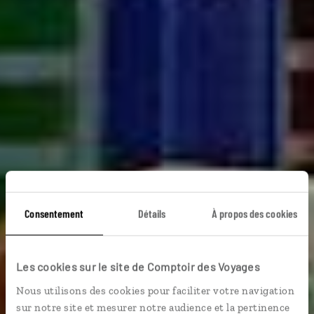
Consentement
Détails
À propos des cookies
Visages d'Iran
Les cookies sur le site de Comptoir des Voyages
Nous utilisons des cookies pour faciliter votre navigation
Circuit : Mashhad, Teheran, Ispahan, Farahzad, Yazd,
sur notre site et mesurer notre audience et la pertinence