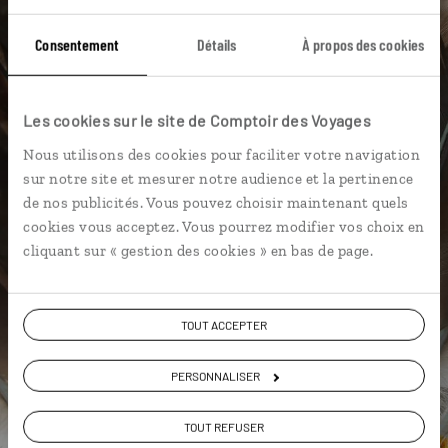
Archipel de Mingan
Baleine
Bas Saint-Laurent
Consentement
Détails
À propos des cookies
Baie Saint Paul
Baleine au Canada
Canal Rideau
Province de Québec
Saint Laurent
Québec
Les cookies sur le site de Comptoir des Voyages
Baie des Sept Îles
Nous utilisons des cookies pour faciliter votre navigation
sur notre site et mesurer notre audience et la pertinence
de nos publicités. Vous pouvez choisir maintenant quels
cookies vous acceptez. Vous pourrez modifier vos choix en
cliquant sur « gestion des cookies » en bas de page.
Emma,
spécialiste Canada
TOUT ACCEPTER
Suivez vos envies et demandez conseils à nos
spécialistes
PERSONNALISER
Ils sauront organiser votre itinéraire au plus
TOUT REFUSER
près de vos envies et de la réalité du pays.