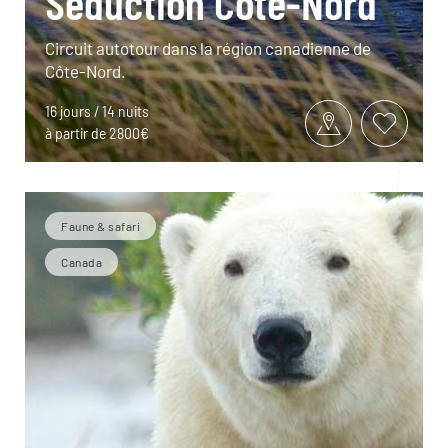
Séduction Côte-Nord
Circuit autotour dans la région canadienne de
Côte-Nord.
16 jours / 14 nuits
à partir de 2800€
Faune & safari
Canada