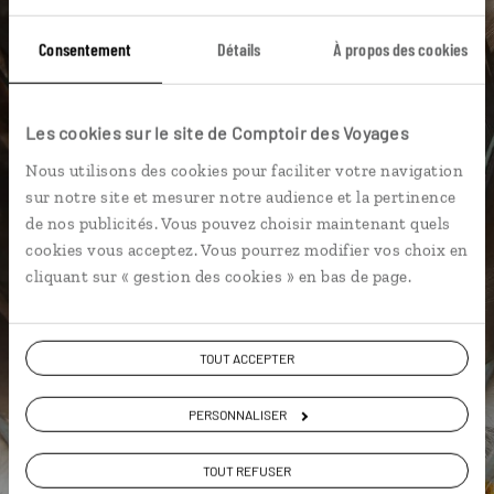
Archipel de Mingan
Baleine
Bas Saint-Laurent
Consentement
Détails
À propos des cookies
Baleine au Canada
Province de Québec
Québec
Belugas
Canoë kayak
Château Frontenac
Les cookies sur le site de Comptoir des Voyages
Baie des Sept Îles
Nous utilisons des cookies pour faciliter votre navigation
sur notre site et mesurer notre audience et la pertinence
de nos publicités. Vous pouvez choisir maintenant quels
cookies vous acceptez. Vous pourrez modifier vos choix en
cliquant sur « gestion des cookies » en bas de page.
Nicolas,
spécialiste Canada
TOUT ACCEPTER
Suivez vos envies et demandez conseils à nos
spécialistes
PERSONNALISER
Ils sauront organiser votre itinéraire au plus
TOUT REFUSER
près de vos envies et de la réalité du pays.