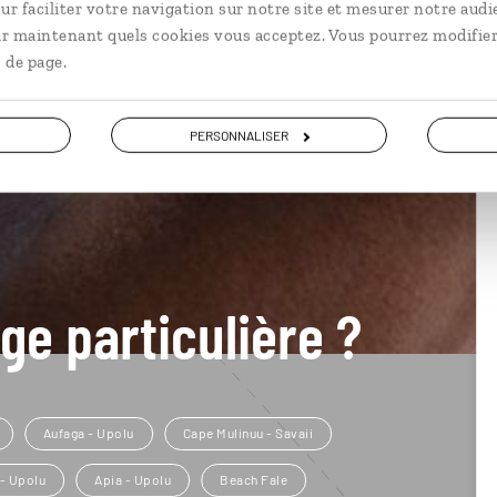
ur faciliter votre navigation sur notre site et mesurer notre audi
ir maintenant quels cookies vous acceptez. Vous pourrez modifier
 de page.
PERSONNALISER
ge particulière ?
Aufaga - Upolu
Cape Mulinuu - Savaii
- Upolu
Apia - Upolu
Beach Fale