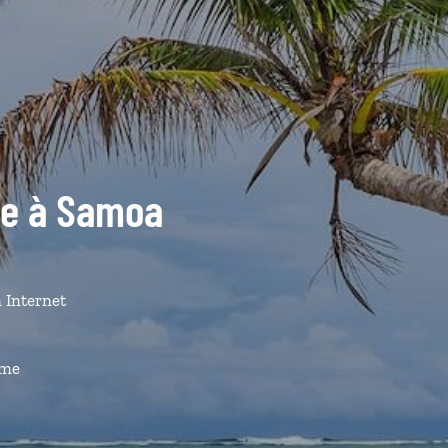
ide à Samoa
n Internet
ême