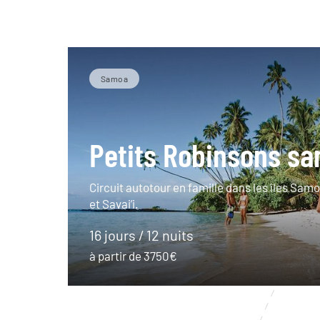
Samoa
Petits Robinsons s
Circuit autotour en famille dans les îles Sam
et Savai’i.
16 jours / 12 nuits
à partir de 3750€