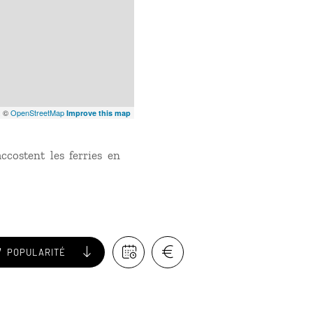
x
©
OpenStreetMap
Improve this map
accostent les ferries en
POPULARITÉ